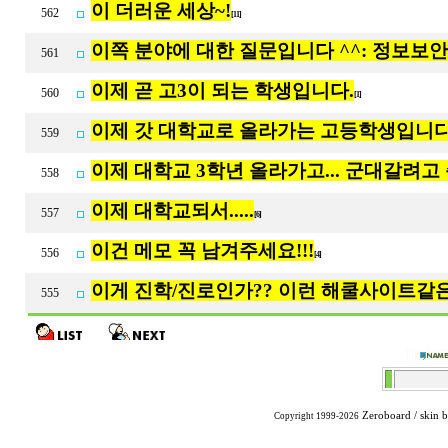
이 더러운 세상~!
562
[11]
이쪽 분야에 대한 질문입니다 ^^: 정보보안
561
이제 곧 고3이 되는 학생입니다.
560
[1]
이제 갓 대학교로 올라가는 고등학생입니다
559
이제 대학교 3학년 올라가고... 군대갈려고
558
이제 대학교되서.....
557
[6]
이건 메모 꼭 남겨주세요!!!
556
[4]
이게 진학/진로인가?? 이런 해쿨사이트같은거
555
Zeroboard
/ skin 
Copyright 1999-2026