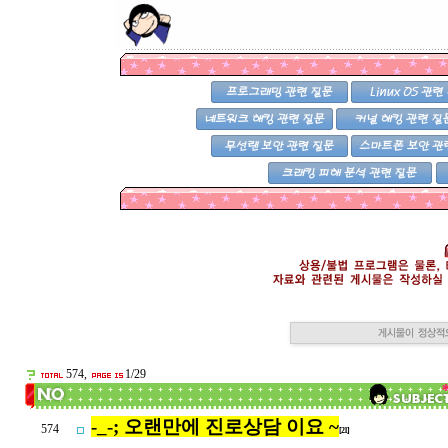
574,
1/29
-_-; 오랜만에 진로상담 이요 ~
574
[21]