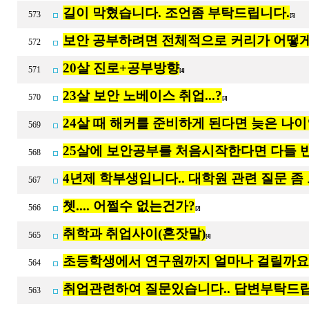
길이 막혔습니다. 조언좀 부탁드립니다.
573
[5]
보안 공부하려면 전체적으로 커리가 어떻게
572
20살 진로+공부방향
571
[4]
23살 보안 노베이스 취업...?
570
[3]
24살 때 해커를 준비하게 된다면 늦은 나이
569
25살에 보안공부를 처음시작한다면 다들 
568
4년제 학부생입니다.. 대학원 관련 질문 좀
567
쳇.... 어쩔수 없는건가?
566
[2]
취학과 취업사이(혼잣말)
565
[4]
초등학생에서 연구원까지 얼마나 걸릴까요
564
취업관련하여 질문있습니다.. 답변부탁드립
563