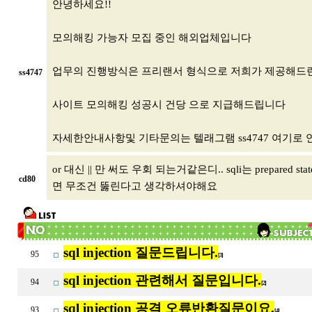
안녕하세요!!
모의해킹 가능자 모집 중인 해외업체입니다
업무의 진행방식은 프리랜서 형식으로 저희가 제공해드
ss4747
사이트 모의해킹 성공시 건당 으로 지급해드립니다
자세한안내사항및 기타문의는 텔래그램 ss4747 여기
or 대신 || 만 써도 우회 되는거같은디.. sqli는 prepa
cd80
면 무조건 뚫린다고 생각하셔야해요
sql injection 질문드립니다.
95
[3]
sql injection 관련해서 질문입니다.
94
[2]
sql injection 공격 오류반환질문이요.
93
[4]