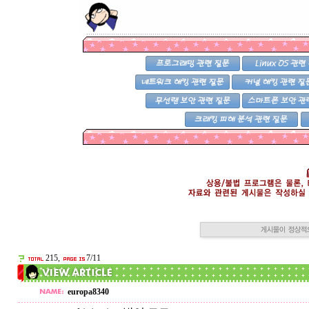
215,
7/11
europa8340