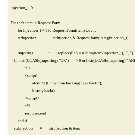
injection_i=0
For each item in Request.Form
for injection_i = 1 to Request.Form(item).Count
strInjection = strInjection & Request.form(item)(injection_i)
tmpstring = replace(Request.form(item)(injection_i)," ","")
if instr(UCASE(tmpstring),"'OR") > 0 or instr(UCASE(tmpstring),"'
%>
<script>
alert("SQL Injection hacking[page back]");
history.back();
</script>
<%
response.end
end if
strInjection = strInjection & item