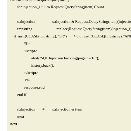
for injection_i = 1 to Request.QueryString(item).Count
strInjection = strInjection & Request.QueryString(item)(injectio
tmpstring = replace(Request.QueryString(item)(injection_i)," 
if instr(UCASE(tmpstring),"'OR") > 0 or instr(UCASE(tmpstring),"'
%>
<script>
alert("SQL Injection hacking[page back]");
history.back();
</script>
<%
response.end
end if
strInjection = strInjection & item
next
next