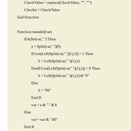
CheckValue = replace(CheckValue, "'", "''")
Checkit = CheckValue
End Function
Function numdel(var)
If InStr(var,".") Then
a = Split(var,".")(0)
If Len(Left(Split(var,".")(1),2)) > 1 Then
b = Left(Split(var,".")(1),2)
ElseIf Len(Left(Split(var,".")(1),2)) > 0 Then
b = Left(Split(var,".")(1),2) & "0"
Else
b = "00"
End If
var = a & "." & b
Else
var = var & ".00"
End If