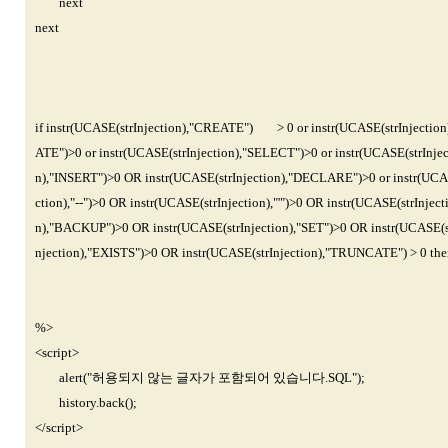
next
next
if instr(UCASE(strInjection),"CREATE") > 0 or instr(UCASE(strInjection)
ATE")>0 or instr(UCASE(strInjection),"SELECT")>0 or instr(UCASE(strInj
n),"INSERT")>0 OR instr(UCASE(strInjection),"DECLARE")>0 or instr(UCAS
ction),"--")>0 OR instr(UCASE(strInjection),"'")>0 OR instr(UCASE(strInj
n),"BACKUP")>0 OR instr(UCASE(strInjection),"SET")>0 OR instr(UCASE(s
njection),"EXISTS")>0 OR instr(UCASE(strInjection),"TRUNCATE") > 0 the
%>
<script>
alert("허용되지 않는 글자가 포함되어 있습니다.SQL");
history.back();
</script>