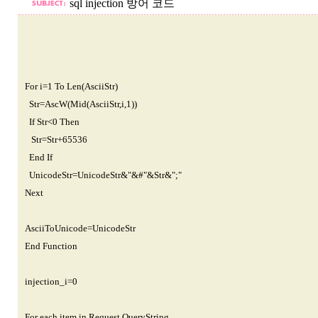
sql injection 방어 코드
For i=1 To Len(AsciiStr)
Str=AscW(Mid(AsciiStr,i,1))
If Str<0 Then
Str=Str+65536
End If
UnicodeStr=UnicodeStr&"&#"&Str&";"
Next
AsciiToUnicode=UnicodeStr
End Function
injection_i=0
For each item in Request.QueryString