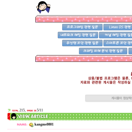
215,
5/11
kangms0801