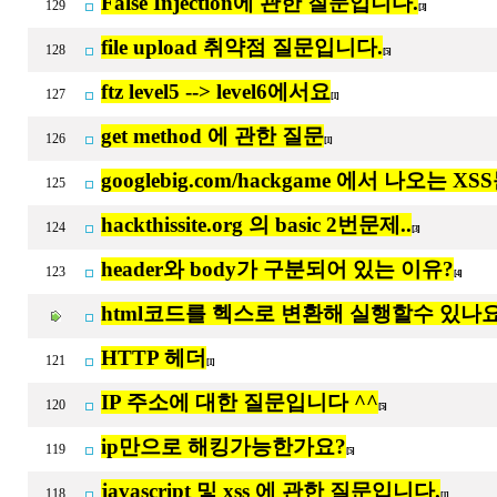
False Injection에 관한 질문입니다.
129
[3]
file upload 취약점 질문입니다.
128
[5]
ftz level5 --> level6에서요
127
[1]
get method 에 관한 질문
126
[1]
googlebig.com/hackgame 에서 나오는
125
hackthissite.org 의 basic 2번문제..
124
[3]
header와 body가 구분되어 있는 이유?
123
[4]
html코드를 헥스로 변환해 실행할수 있나요
HTTP 헤더
121
[1]
IP 주소에 대한 질문입니다 ^^
120
[5]
ip만으로 해킹가능한가요?
119
[5]
javascript 및 xss 에 관한 질문입니다.
118
[1]