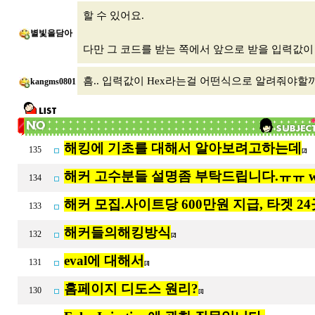
할 수 있어요.
별빛을담아
다만 그 코드를 받는 쪽에서 앞으로 받을 입력값이 
흠.. 입력값이 Hex라는걸 어떤식으로 알려줘야할까요 -
kangms0801
해킹에 기초를 대해서 알아보려고하는데
135
[2]
해커 고수분들 설명좀 부탁드립니다.ㅠㅠ wp
134
해커 모집.사이트당 600만원 지급, 타겟 24
133
해커들의해킹방식
132
[2]
eval에 대해서
131
[3]
홈페이지 디도스 원리?
130
[1]