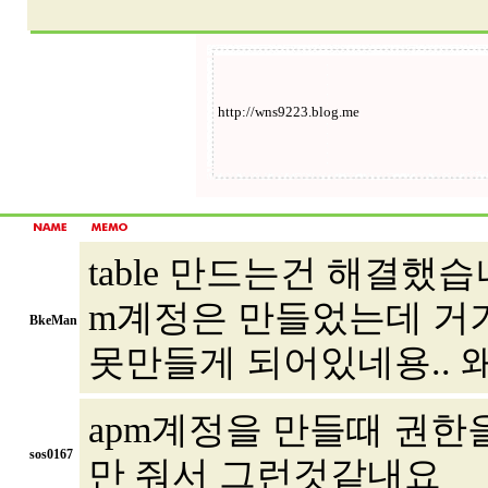
table 만드는건 해결했습니
m계정은 만들었는데 거
BkeMan
못만들게 되어있네용.. 왜
apm계정을 만들때 권한
sos0167
만 줘서 그런것같내요