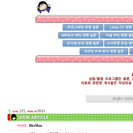
215,
10/11
BkeMan