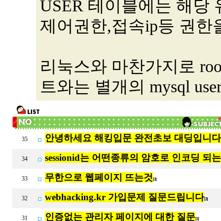
USER 테이블에는 해당 
제어권한,접속ip등 권한
리눅스와 마찬가지로 root가
트와는 별개의 mysql us
안녕하세요 해킹입문 완전초보 대딩입니다
35
sessionid는 어떤종류의 암호로 인코딩 되
34
무한으로 웹페이지 뜨는것
33
[3]
webhacking.kr 가입문제 질문드립니다
32
[3]
인증없는 관리자 페이지에 대한 질문
31
[1]