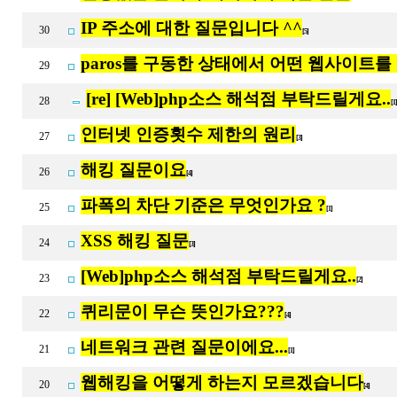
IP 주소에 대한 질문입니다 ^^
30
[5]
paros를 구동한 상태에서 어떤 웹사이트를
29
[re] [Web]php소스 해석점 부탁드릴게요..
28
[1
인터넷 인증횟수 제한의 원리
27
[3]
해킹 질문이요
26
[4]
파폭의 차단 기준은 무엇인가요 ?
25
[1]
XSS 해킹 질문
24
[3]
[Web]php소스 해석점 부탁드릴게요..
23
[2]
퀴리문이 무슨 뜻인가요???
22
[4]
네트워크 관련 질문이에요...
21
[1]
웹해킹을 어떻게 하는지 모르겠습니다
20
[4]