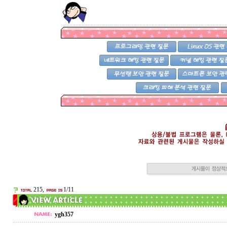
215,
1/11
ygh357