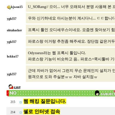
U_SORang// 으이... 너무 오래되서 분명 사용해 
kjwon15
우와 신기하네요 아시는분이 계시다니... ㄷㄷ합니다
ygh357
프록시 툴인 오디세우스이네요. 요즘엔 찾아보기 힘
ohtahacker
파로스랑 이거랑 추천좀 해주세요. 장단점 같은거두
ygh357
Odysseus라는 웹 프록시 툴입니다.
hckku17
파로스랑 기능이 비슷하고 음.. 파로스+쿡시툴바 기
근데 자바가 없어서 그런지 무슨 문제인지 설치가 
ygh357
원격으로 도와 주실분ㅠㅠ 자바 설치점ㅠ
웹 해킹 질문입니다.
215
쉘로 인터넷 접속
214