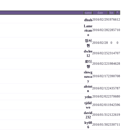
name
date
hit
*
dhuh
2016/02/29
1976
612
Lame
rican
2016/02/28
2285
710
o
장서
2016/02/28
0
0
현
dwlee
2016/02/25
2314
707
12
로디
2016/02/22
1984
628
쨩
slowg
oawa
2016/02/17
2390
708
y
alstnt
2016/02/12
2435
787
n
yelm
2016/02/02
2370
680
tjdid
2016/02/01
1942
596
wo
david
2016/01/31
2122
619
232
lcy60
2016/01/30
2330
711
6