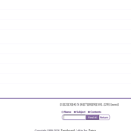
[1]
[2]
[3]
[4]
5
[6]
[7]
[8]
[9]
[10]
..
[29]
[next]
Zeroboard
/ skin by
Zetyx
Copyright 1999-2026