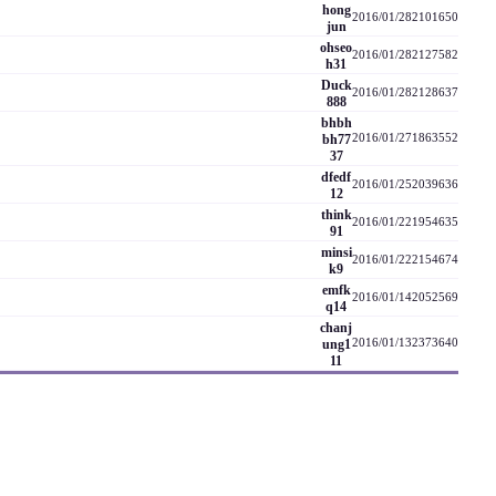
hong
2016/01/28
2101
650
jun
ohseo
2016/01/28
2127
582
h31
Duck
2016/01/28
2128
637
888
bhbh
bh77
2016/01/27
1863
552
37
dfedf
2016/01/25
2039
636
12
think
2016/01/22
1954
635
91
minsi
2016/01/22
2154
674
k9
emfk
2016/01/14
2052
569
q14
chanj
ung1
2016/01/13
2373
640
11