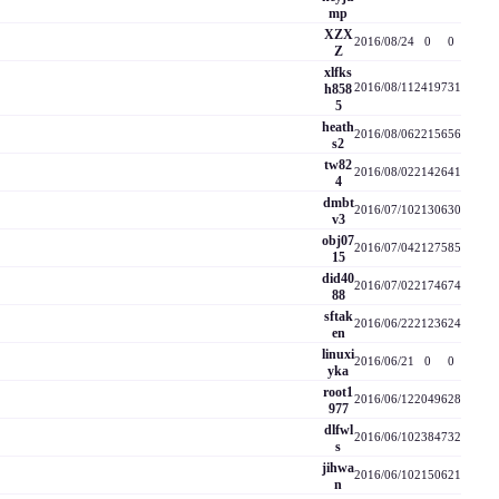
mp
XZX
2016/08/24
0
0
Z
xlfks
h858
2016/08/11
2419
731
5
heath
2016/08/06
2215
656
s2
tw82
2016/08/02
2142
641
4
dmbt
2016/07/10
2130
630
v3
obj07
2016/07/04
2127
585
15
did40
2016/07/02
2174
674
88
sftak
2016/06/22
2123
624
en
linuxi
2016/06/21
0
0
yka
root1
2016/06/12
2049
628
977
dlfwl
2016/06/10
2384
732
s
jihwa
2016/06/10
2150
621
n