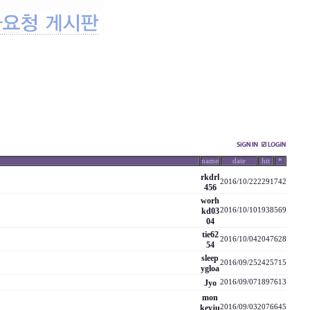
name
date
hit
*
rkdrl
2016/10/22
2291
742
456
worh
kd03
2016/10/10
1938
569
04
tie62
2016/10/04
2047
628
54
sleep
2016/09/25
2425
715
ygloa
Jyo
2016/09/07
1897
613
mon
keyju
2016/09/03
2076
645