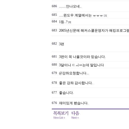
........안나오네..
686
685
.....윈도우 계열에서는 ㅠㅠㅠ
[3]
684
1등..?
[9]
2005년신문에 해커스쿨운영자가 해킹프로그램을 
683
682
3편
3편이 꼭 나올것이라 믿습니다.
681
680
3달이나 ㄷㅚㅆ는데 말입니다
@강좌요청합니다...
679
좋은 강좌 감사합니다.
678
좋습니다.
677
재미있게 봤습니다.
676