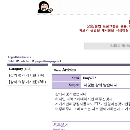
0
1
695
35
Category
(695)
Articles
View
[강의 평가 게시판] (76)
kmj5702
Name
[강좌 요청 게시판] (561)
재및는 강좌 받습니다
Subject
강좌재및게봤습니다
하지만 리눅스에대해서만 해주신것과
저에게만해당될지몰라도 FTZ가안열리는것이안
수정해주시고 리눅스는 따로 깔아야하는지도 가