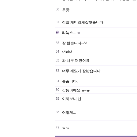
68
우왓!
정말 재미있게잘봣습니다
67
리눅스...
[1]
잘 봤습니다~^^
65
64
sdsdsd
와 너무 재밌어요
63
너무 재밌게 잘봣습니다.
62
좋습니다.
61
60
감동이에요 ㅠ-ㅠ
이제보니 난...
59
58
어떻게...
57
ㄳㄳ