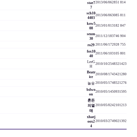
star7
2013/06/06
2851
814
7
sch10
2013/06/06
3085
811
4403
kow5
2013/01/01
3182
847
08
seum
2011/12/18
3746
904
30
ro29
2011/06/17
2928
755
fox10
2011/06/10
3105
801
40
LeeG
2010/10/25
4832
1423
H
Beatr
2010/08/17
4342
1280
ice
놀숲
2010/05/17
4852
1276
bdwo
2010/05/14
5093
1595
on
혼돈
의열
2010/05/02
4210
1213
매
xhaej
oox2
2010/03/27
4902
1392
4