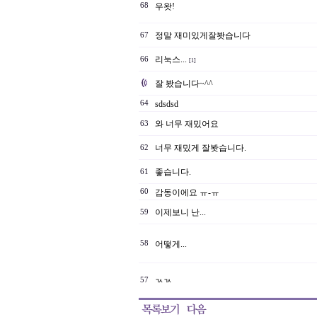
68
우왓!
정말 재미있게잘봣습니다
67
리눅스...
66
[1]
잘 봤습니다~^^
64
sdsdsd
와 너무 재밌어요
63
너무 재밌게 잘봣습니다.
62
좋습니다.
61
60
감동이에요 ㅠ-ㅠ
이제보니 난...
59
58
어떻게...
57
ㄳㄳ