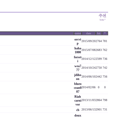
name
date
hit
*
orcvi
2015/09/20
2764
781
p
haha
2015/07/08
2683
762
1000
forset
2014/12/12
2599
736
i
wea7
2014/10/24
2750
742
77
jdiho
2014/06/10
2442
756
on
blueo
cean0
2014/02/06
0
0
07
Riah
carni
2013/11/03
2864
798
vor
cb
2013/06/13
2901
731
doux