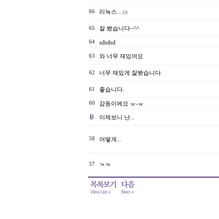
리눅스...
66
[1]
잘 봤습니다~^^
65
64
sdsdsd
와 너무 재밌어요
63
너무 재밌게 잘봣습니다.
62
좋습니다.
61
60
감동이에요 ㅠ-ㅠ
이제보니 난...
58
어떻게...
57
ㄳㄳ