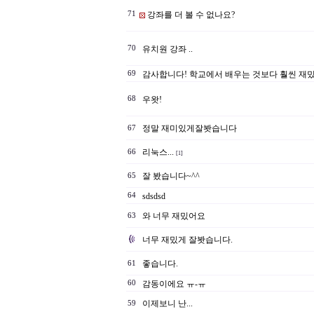
71
강좌를 더 볼 수 없나요?
70
유치원 강좌 ..
69
감사합니다! 학교에서 배우는 것보다 훨씬 재
68
우왓!
정말 재미있게잘봣습니다
67
리눅스...
66
[1]
잘 봤습니다~^^
65
64
sdsdsd
와 너무 재밌어요
63
너무 재밌게 잘봣습니다.
좋습니다.
61
60
감동이에요 ㅠ-ㅠ
이제보니 난...
59