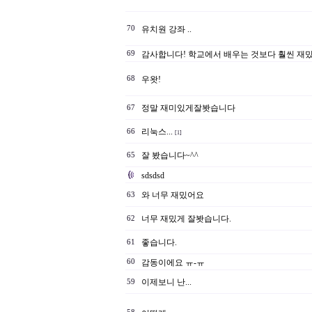
70
유치원 강좌 ..
69
감사합니다! 학교에서 배우는 것보다 훨씬 재
68
우왓!
정말 재미있게잘봣습니다
67
리눅스...
66
[1]
잘 봤습니다~^^
65
sdsdsd
와 너무 재밌어요
63
너무 재밌게 잘봣습니다.
62
좋습니다.
61
60
감동이에요 ㅠ-ㅠ
이제보니 난...
59