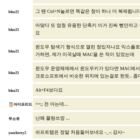
그 땐 Ctrl+N눌르면 똑같은 창이 하나 더 복제
blue21
아맞다 또 엄청 유용한 단축키 이거 진짜 뻥안까고 윈
blue21
요
윈도우 탐색기 형식으로 열린 창있자나요 익스플로러라
blue21
가하면, 제가 미국살때 MAC을 쓴 적이 있었는데
윈도우 운영체제에서 윈도우키가 있다면 MAC에서는
blue21
크로소프트에서 비슷한 위치에 있는걸로 한듯.. 
Alt+F4보다요
blue21
==;; 전 아는데...
아이프리드
난왜 몰랑쓰깡 ...
무소유
쉬프트탭은 정말 처음들어보네요 -_-; 감사~
yoocherry2