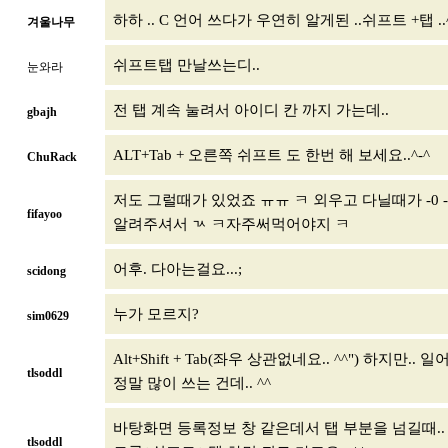
하하 .. C 언어 쓰다가 우연히 알게된 ..쉬프트 +탭 ..^
겨울나무
쉬프트탭 만날쓰는디..
눈와라
전 탭 계속 눌려서 아이디 칸 까지 가는데..
gbajh
ALT+Tab + 오른쪽 쉬프트 도 한번 해 보세요..^-^
ChuRack
저도 그럴때가 있었죠 ㅠㅠ ㅋ 외우고 다닐때가 -0
fifayoo
알려주셔서 ㄳ ㅋ자주써먹어야지 ㅋ
어후. 다아는걸요...;
scidong
누가 모르지?
sim0629
Alt+Shift + Tab(좌우 상관없네요.. ^^") 하지
tlsoddl
정말 많이 쓰는 건데.. ^^
바탕화면 등록정보 창 같은데서 탭 부분을 넘길때.. 컨
tlsoddl