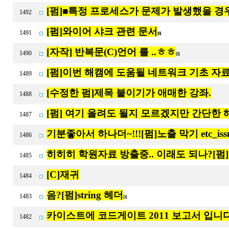
[펌]■특정 프로세스가 문제가 발생했을 경
1492
[펌]와이어 샤크 관련 문서
1491
[6]
[자작] 반복문(C)언어 를 ..ㅎㅎ
1490
[1]
[펌]이번 해캠에 도움될 네트워크 기초 자료
1489
[수정한 펌]제목 붙이기가 애매한 강좌.
1488
[펌] 여기 올려도 될지 모르겠지만 간단한 
1487
기분좋아서 하나더~!!![펌]노출 막기 etc_iss
1486
히히히 학원자료 방출중.. 이래도 되나?[펌
1485
[C]재귀
1484
음?[펌]string 헤더
1483
[1]
카이스트에 코드게이트 2011 보고서 입니다
1482