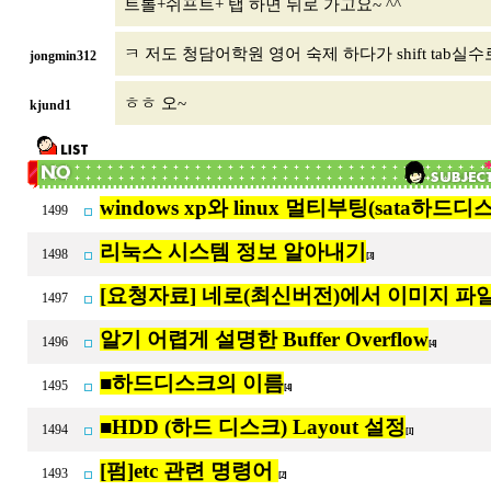
트롤+쉬프트+ 탭 하면 뒤로 가고요~ ^^
ㅋ 저도 청담어학원 영어 숙제 하다가 shift ta
jongmin312
ㅎㅎ 오~
kjund1
windows xp와 linux 멀티부팅(sata하드디
1499
리눅스 시스템 정보 알아내기
1498
[3]
[요청자료] 네로(최신버전)에서 이미지 파
1497
알기 어렵게 설명한 Buffer Overflow
1496
[4]
■하드디스크의 이름
1495
[4]
■HDD (하드 디스크) Layout 설정
1494
[1]
[펌]etc 관련 명령어
1493
[2]