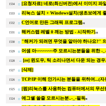
[요청자료] 네로(최신버전)에서 이미지 파
1534
리눅스 설치 + Windows설치(생초보에게 좋
1533
C언어로 만든 그래픽 프로그램
1532
[11]
해커스랩 레벨 0 깨는 방법 - 시작하기
1531
[22]
"해커가 되려면 무엇을 알아야 하나요?" 의
1530
어셈 아~~~~~~~주 모르시는분들을 위한 -_-
1529
[re] 윈도우, 틱 소리나면서 다운 되는 경우
1528
[삭제]
1527
TCP/IP 이해 안가시는 분들을 위하여...(
1526
[펌]리눅스를 사용하는 컴퓨터에서의 무선
1525
에그쉘 쓸줄 모르시는분..-_-필독
1524
[9]