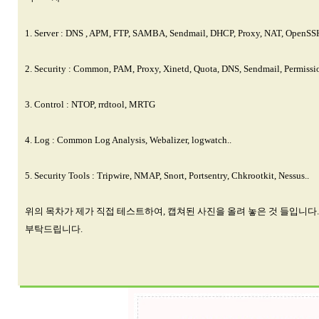
1. Server : DNS , APM, FTP, SAMBA, Sendmail, DHCP, Proxy, NAT, OpenSSH
2. Security : Common, PAM, Proxy, Xinetd, Quota, DNS, Sendmail, Permissio
3. Control : NTOP, rrdtool, MRTG
4. Log : Common Log Analysis, Webalizer, logwatch..
5. Security Tools : Tripwire, NMAP, Snort, Portsentry, Chkrootkit, Nessus..
위의 목차가 제가 직접 테스트하여, 캡쳐된 사진을 올려 놓은 것 들입니다.
부탁드립니다.