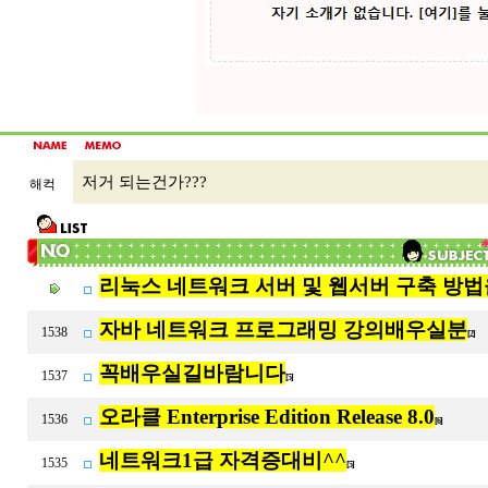
저거 되는건가???
해컥
리눅스 네트워크 서버 및 웹서버 구축 방법
자바 네트워크 프로그래밍 강의배우실분
1538
[2]
꼭배우실길바람니다
1537
[5]
오라클 Enterprise Edition Release 8.0
1536
[6]
네트워크1급 자격증대비^^
1535
[5]