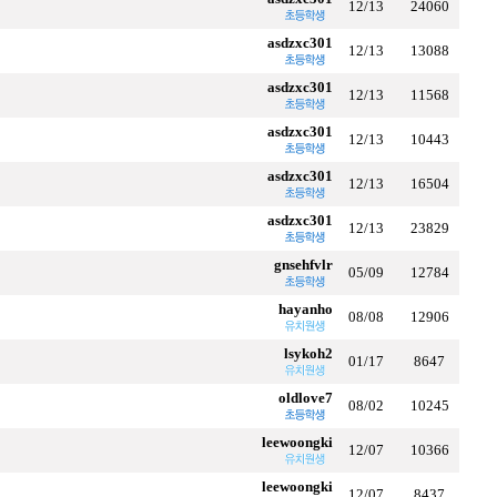
12/13
24060
asdzxc301
12/13
13088
asdzxc301
12/13
11568
asdzxc301
12/13
10443
asdzxc301
12/13
16504
asdzxc301
12/13
23829
gnsehfvlr
05/09
12784
hayanho
08/08
12906
lsykoh2
01/17
8647
oldlove7
08/02
10245
leewoongki
12/07
10366
leewoongki
12/07
8437