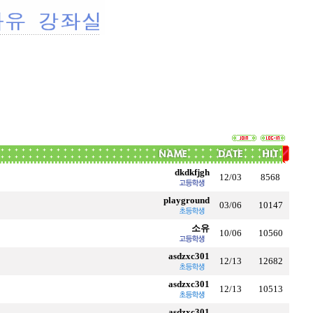
dkdkfjgh
12/03
8568
playground
03/06
10147
소유
10/06
10560
asdzxc301
12/13
12682
asdzxc301
12/13
10513
asdzxc301