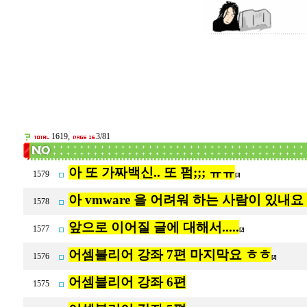
1619,
3/81
아 또 가짜백신.. 또 펌;;; ㅠㅠ
1579
[3]
아 vmware 을 어려워 하는 사람이 있내요
1578
앞으로 이어질 글에 대해서.....
1577
[2]
어셈블리어 강좌 7편 마지막요 ㅎㅎ
1576
[2]
어셈블리어 강좌 6편
1575