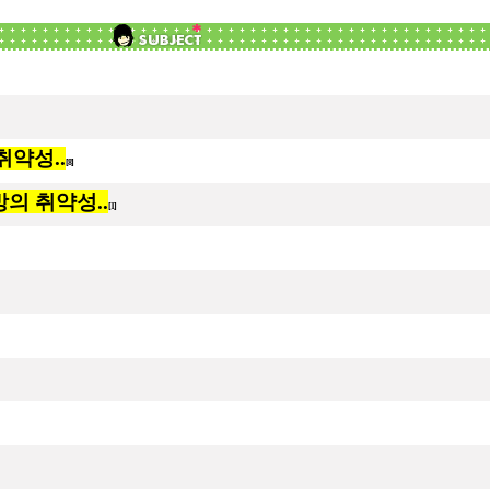
취약성..
[8]
방의 취약성..
[1]