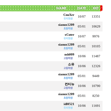
CnuXer
10/07
13351
sianux1209
05/01
10629
xCuter
10/07
9976
sianux1209
05/01
10105
nsh009
10/06
11487
소유
10/06
12326
sianux1209
05/01
9449
컨티뉴
10/06
10790
sianux1209
05/01
8250
idl0521
10/06
11691