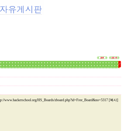
tp://www.hackerschool.org/HS_Boards/zboard.php?id=Free_Board&no=5317 [복사]