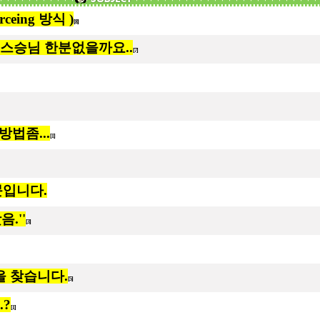
rceing 방식 )
[8]
스승님 한분없을까요..
[7]
방법좀...
[1]
질문입니다.
.''
[3]
 찾습니다.
[5]
?
[1]