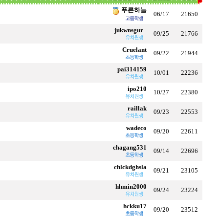
푸른하늘
06/17
21650
jukwnsgur_
09/25
21766
Cruelant
09/22
21944
pai314159
10/01
22236
ipo210
10/27
22380
raillak
09/23
22553
wadeco
09/20
22611
chagang531
09/14
22696
chlckdghsla
09/21
23105
hhmin2000
09/24
23224
hckku17
09/20
23512