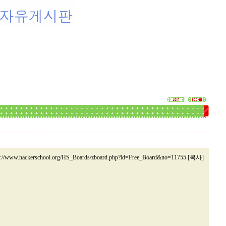
p://www.hackerschool.org/HS_Boards/zboard.php?id=Free_Board&no=11755 [복사]