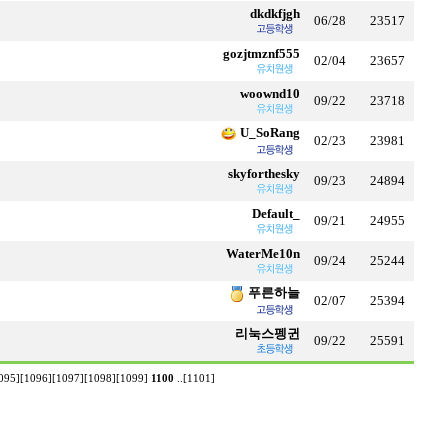
dkdkfjgh
06/28
23517
gozjtmznf555
02/04
23657
woownd10
09/22
23718
U_SoRang
02/23
23981
skyforthesky
09/23
24894
Default_
09/21
24955
WaterMe10n
09/24
25244
푸른하늘
02/07
25394
리눅스펭귄
09/22
25591
095]
[1096]
[1097]
[1098]
[1099]
1100
..
[1101]