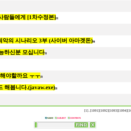
사람들에게 [1차수정본]
[1]
01.] - 최악의 시나리오 3부 (사이버 아마겟돈)
[9]
가능하신분 모십니다
[3]
 해야할까요 ㅜㅜ
[3]
해봅니다.(javaw.exe)
[3]
[1]
..
[1091]
[1092]
[1093]
[1094]
[1