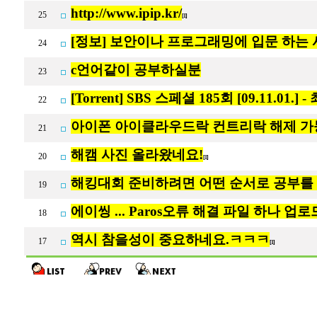
http://www.ipip.kr/
25
[1]
[정보] 보안이나 프로그래밍에 입문 하는 
24
c언어같이 공부하실분
23
[Torrent] SBS 스페셜 185회 [09.11.
22
아이폰 아이클라우드락 컨트리락 해제 
21
해캠 사진 올라왔네요!
20
[1]
해킹대회 준비하려면 어떤 순서로 공부를
19
에이씽 ... Paros오류 해결 파일 하나 업로드 
18
역시 참을성이 중요하네요.ㅋㅋㅋ
17
[1]