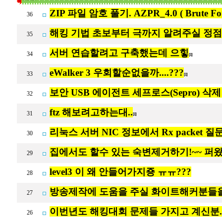
ZIP 파일 암호 풀기. AZPR_4.0 ( Brute Fo
36
해킹 기법 초보부터 극까지 알려주실 정점
35
서버 연습할려고 구축했는데 으힣
34
[1]
eWalker 3 우회할순없을까....???
33
[1]
보안 USB 에이전트 세프로스(Sepro) 삭제
32
ftz 해보려고하는대..
31
[1]
리눅스 서버 NIC 정보에서 Rx packet 
30
집에서도 할수 있는 숙변제거하기!~~ 퍼왔음
29
level3 이 왜 안들어가지죵 ㅠㅠ???
28
방송제작에 도움을 주실 화이트해커분들을
27
이번년도 해킹대회 문제들 가지고 계신분..
26