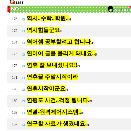
역시..수학..학원..
176
[4]
역시힘들군요
175
[1]
역어셈 공부할려고 합니다
174
[3]
연이어 글을 올리게 돼내요..
173
[5]
연휴 잘 보내셨나요!!
172
[5]
연휴끝 주말시작이라
171
연휴시작이군요
170
[3]
연평도 사건..걱정 됩니다.
169
[9]
연결-원격제어시스템..
168
[1]
연구할 자료가 생겼네요.
167
[1]