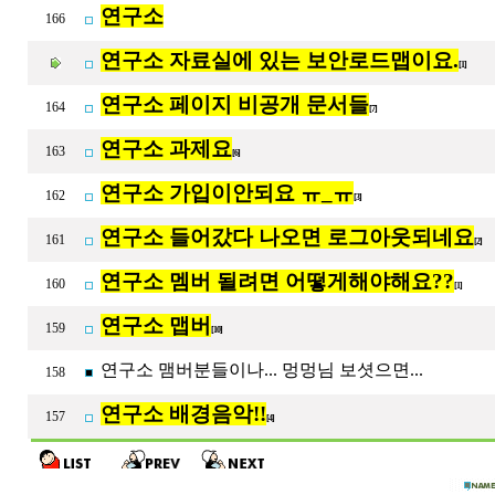
연구소
166
연구소 자료실에 있는 보안로드맵이요.
[1]
연구소 페이지 비공개 문서들
164
[7]
연구소 과제요
163
[6]
연구소 가입이안되요 ㅠ_ㅠ
162
[3]
연구소 들어갔다 나오면 로그아웃되네요
161
[2]
연구소 멤버 될려면 어떻게해야해요??
160
[1]
연구소 맵버
159
[10]
연구소 맴버분들이나... 멍멍님 보셧으면...
158
연구소 배경음악!!
157
[4]