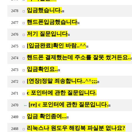
입금했습니다.
2478
[1]
핸드폰입금했습니다
2477
[1]
저기 질문입니다
2476
[1]
[입금완료]확인 바람..^^
2475
[1]
핸드폰 결제했는데 주소를 잘못 썼거든요..
2474
[
입금확인요..
2473
[1]
[연장]정말 죄송합니다..^^;;;
2472
[2]
c 포인터에 관한 질문입니다.
2471
[re] c 포인터에 관한 질문입니다.
2470
[1]
입금 확인좀여...
2469
[2]
리눅스나 원도우 해킹북 파실분 없나요?
2468