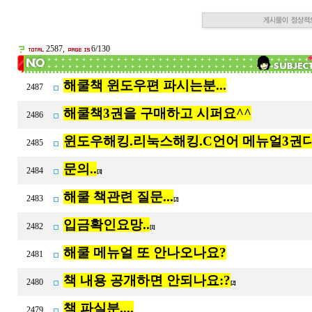
2587,
6/130
해쿨책 윈도우편 파시는분...
2487
해쿨책3권을 구매하고 시퍼요^^
2486
윈도우해킹.리눅스해킹.C언어 메뉴얼3권다 
2485
문의..
2484
[3]
해쿨 책관련 질문...
2483
[2]
입금확인요망..
2482
[1]
해쿨 메뉴얼 또 안나오나요?
2481
책 내용 공개하면 안되나요:?
2480
[2]
책 파실분....
2479