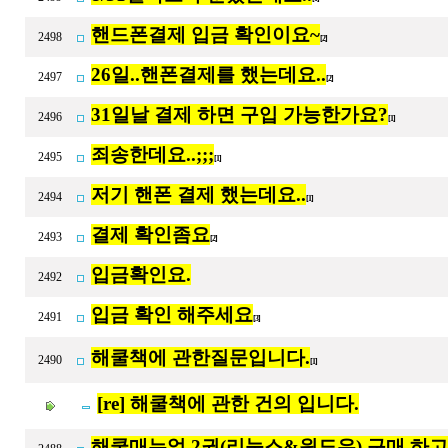
핸드폰결제 입금 확인이요~
2498
[2]
26일..핸폰결제를 했는데요..
2497
[2]
31일날 결제 하면 구입 가능한가요?
2496
[1]
죄송한데요..;;;
2495
[1]
저기 핸폰 결제 했는데요..
2494
[1]
결제 확인좀요
2493
[2]
입금확인요.
2492
입금 확인 해주세요
2491
[3]
해쿨책에 관한질문입니다.
2490
[1]
[re] 해쿨책에 관한 건의 입니다.
해쿨매뉴얼 2권(리눅스&윈도우) 구매 하고