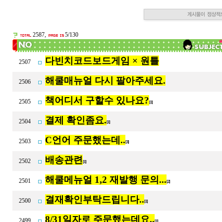
2587,
5/130
다빈치코드보드게임 × 원틀
2507
해쿨매뉴얼 다시 팔아주세요.
2506
책어디서 구할수 있나요?
2505
[1]
결제 확인좀요.
2504
[1]
C언어 주문했는데..
2503
[3]
배송관련
2502
[1]
해쿨메뉴얼 1,2 재발행 문의...
2501
[2]
결재확인부탁드립니다..
2500
[1]
8/31일자로 주문했는데요..
2499
[1]