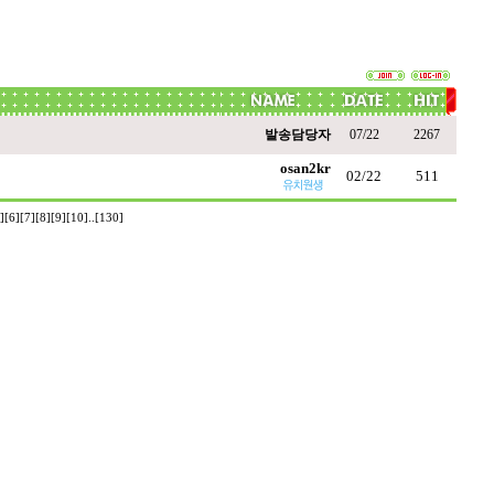
발송담당자
07/22
2267
osan2kr
02/22
511
]
[6]
[7]
[8]
[9]
[10]
..
[130]