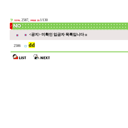
2587,
1/130
<공지> 미확인 입금자 목록입니다
[1]
dd
2586