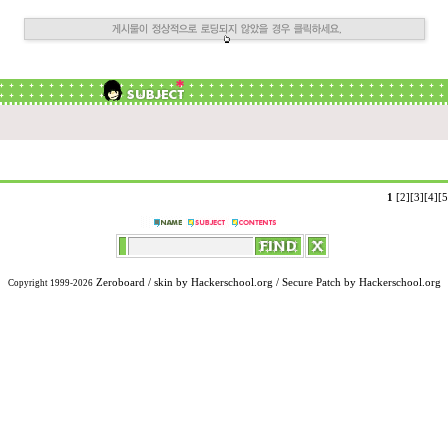
1
[2]
[3]
[4]
[5
Zeroboard
/ skin by
Hackerschool.org
/ Secure Patch by
Hackerschool.org
Copyright 1999-2026