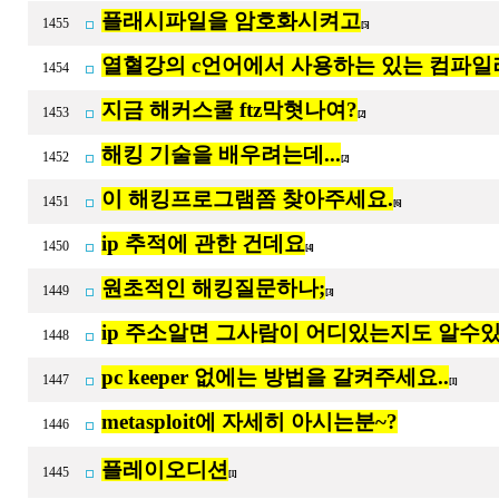
플래시파일을 암호화시켜고
1455
[5]
열혈강의 c언어에서 사용하는 있는 컴파일
1454
지금 해커스쿨 ftz막혓나여?
1453
[2]
해킹 기술을 배우려는데...
1452
[2]
이 해킹프로그램쫌 찾아주세요.
1451
[6]
ip 추적에 관한 건데요
1450
[4]
원초적인 해킹질문하나;
1449
[3]
ip 주소알면 그사람이 어디있는지도 알수
1448
pc keeper 없에는 방법을 갈켜주세요..
1447
[1]
metasploit에 자세히 아시는분~?
1446
플레이오디션
1445
[1]