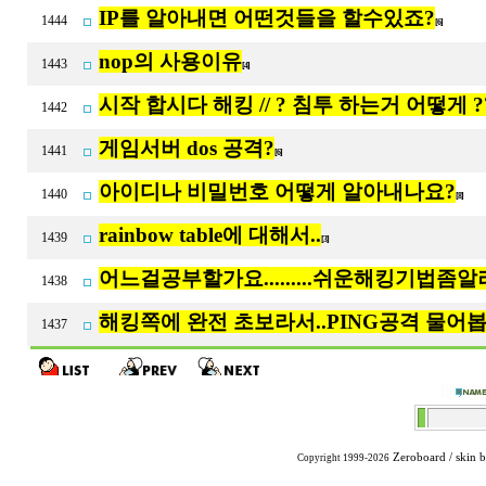
IP를 알아내면 어떤것들을 할수있죠?
1444
[6]
nop의 사용이유
1443
[4]
시작 합시다 해킹 // ? 침투 하는거 어떻게 ??
1442
게임서버 dos 공격?
1441
[6]
아이디나 비밀번호 어떻게 알아내나요?
1440
[8]
rainbow table에 대해서..
1439
[3]
어느걸공부할가요.........쉬운해킹기법좀
1438
해킹쪽에 완전 초보라서..PING공격 물어봅
1437
Zeroboard
/ skin 
Copyright 1999-2026