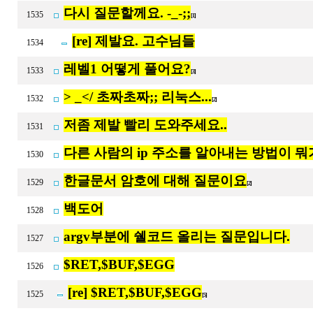
다시 질문할께요. -_-;;
1535
[1]
[re] 제발요. 고수님들
1534
레벨1 어떻게 풀어요?
1533
[3]
> _</ 초짜초짜;; 리눅스...
1532
[2]
저좀 제발 빨리 도와주세요..
1531
다른 사람의 ip 주소를 알아내는 방법이 뭐
1530
한글문서 암호에 대해 질문이요
1529
[2]
백도어
1528
argv부분에 쉘코드 올리는 질문입니다.
1527
$RET,$BUF,$EGG
1526
[re] $RET,$BUF,$EGG
1525
[5]