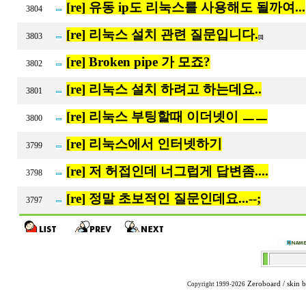
[re] 유동 ip도 리눅스를 사용해도 될까여...
3804
[re] 리눅스 설치 관련 질문입니다.
3803
[1]
[re] Broken pipe 가 모죠?
3802
[re] 리눅스 설치 하려고 하는데요..
3801
[re] 리눅스 부팅할때 이더넷이 ㅡㅡ
3800
[re] 리눅스에서 인터넷하기
3799
[re] 저 허접인데 너그럽게 답변좀....
3798
[re] 정말 초보적인 질문인데요...--;
3797
Zeroboard
/ skin 
Copyright 1999-2026