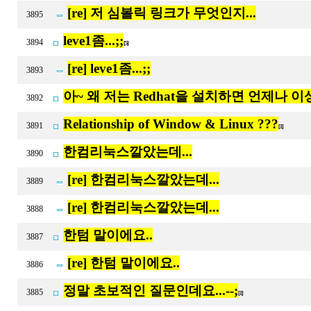
[re] 저 심볼릭 링크가 무엇인지...
3895
leve1좀...;;
3894
[5]
[re] leve1좀...;;
3893
아~ 왜 저는 Redhat을 설치하면 언제나 
3892
Relationship of Window & Linux ???
3891
[1]
한컴리눅스깔았는데...
3890
[re] 한컴리눅스깔았는데...
3889
[re] 한컴리눅스깔았는데...
3888
한텀 말이에요..
3887
[re] 한텀 말이에요..
3886
정말 초보적인 질문인데요...--;
3885
[1]