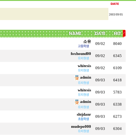
2003/09/05
소유
09/02
8040
foxhound00
09/02
6345
whitesis
09/02
6109
admin
09/03
6418
whitesis
09/03
5783
admin
09/03
6338
shtjdanr
09/03
6273
mudepo000
09/03
6304