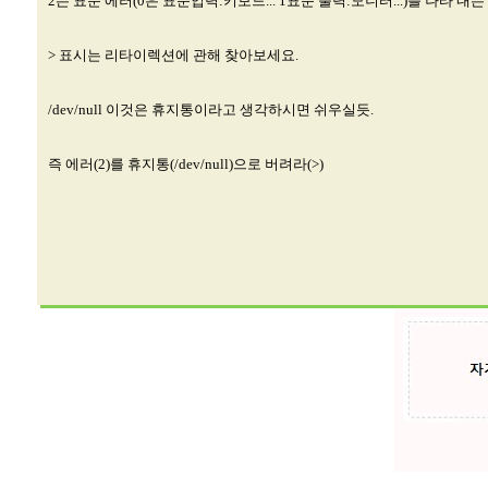
2는 표준 에러(0은 표준입력:키보드... 1표준 출력:모니터...)를 나타 내는
> 표시는 리타이렉션에 관해 찾아보세요.
/dev/null 이것은 휴지통이라고 생각하시면 쉬우실듯.
즉 에러(2)를 휴지통(/dev/null)으로 버려라(>)