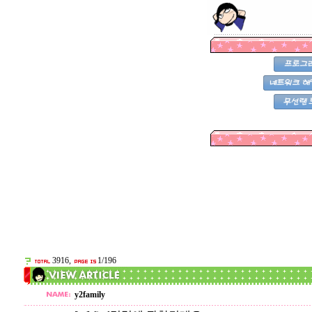
3916,
1/196
y2family