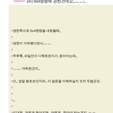
[re] find명령에 관한건데요,,ㅡㅡ;..
>권한쪽으로 find명령을 내렸을때,,
>
>권한이 거부됐다면서,ㅡㅡ;
>
>주루룩, 파일인지 디렉토린지가, 쏟아지는데,,
>
>ㅡㅡ;. 어찌된건지,,
>
>으,, 정말 왕초보인지라,, 이 질문을 이해하실지 조차 두렵군요..
>
>
>,,,
>
>도대체,, 저렇게 쏟아지면,, 어떻게,, 찾아야 하는건지,,ㅠ.ㅠ