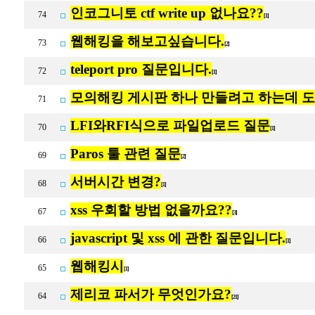
인코그니토 ctf write up 없나요??
74
[1]
웹해킹을 해보고싶습니다.
73
[2]
teleport pro 질문입니다.
72
[1]
모의해킹 게시판 하나 만들려고 하는데 
71
LFI와RFI식으로 파일업로드 질문
70
[1]
Paros 툴 관련 질문
69
[2]
서버시간 변경?
68
[1]
xss 우회할 방법 없을까요??
67
[3]
javascript 및 xss 에 관한 질문입니다.
66
[1]
웹해킹시
65
[1]
제리코 파서가 무엇인가요?
64
[21]