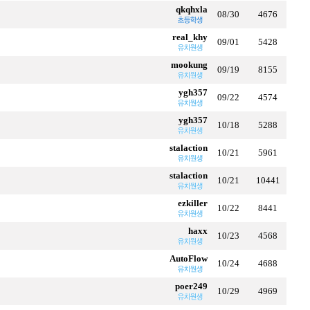
qkqhxla
08/30
4676
real_khy
09/01
5428
mookung
09/19
8155
ygh357
09/22
4574
ygh357
10/18
5288
stalaction
10/21
5961
stalaction
10/21
10441
ezkiller
10/22
8441
haxx
10/23
4568
AutoFlow
10/24
4688
poer249
10/29
4969