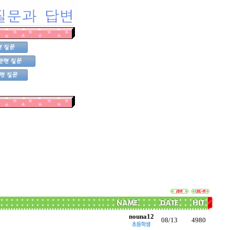
nouna12
08/13
4980