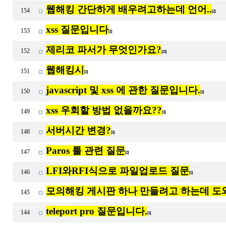
웹해킹 간단하게 배우려고하는데 언어..
154
[2]
xss 질문입니다
153
[1]
제리코 파서가 무엇인가요?
152
[21]
웹해킹시
151
[1]
javascript 및 xss 에 관한 질문입니다.
150
[1]
xss 우회할 방법 없을까요??
149
[3]
서버시간 변경?
148
[1]
Paros 툴 관련 질문
147
[2]
LFI와RFI식으로 파일업로드 질문
146
[1]
모의해킹 게시판 하나 만들려고 하는데 도
145
teleport pro 질문입니다.
144
[1]