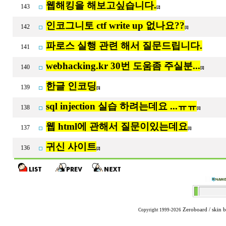
웹해킹을 해보고싶습니다.
143
[2]
인코그니토 ctf write up 없나요??
142
[1]
파로스 실행 관련 해서 질문드립니다.
141
webhacking.kr 30번 도움좀 주실분...
140
[1]
한글 인코딩
139
[5]
sql injection 실습 하려는데요 ...ㅠㅠ
138
[1]
웹 html에 관해서 질문이있는데요
137
[1]
귀신 사이트
136
[2]
Zeroboard
/ skin 
Copyright 1999-2026