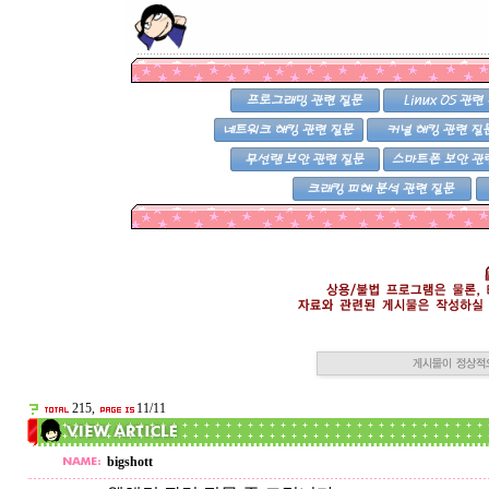
215,
11/11
bigshott