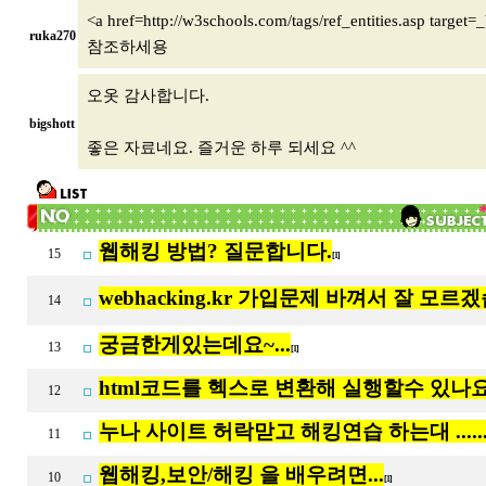
<a href=http://w3schools.com/tags/ref_entities.asp target=
ruka270
참조하세용
오옷 감사합니다.
bigshott
좋은 자료네요. 즐거운 하루 되세요 ^^
웹해킹 방법? 질문합니다.
15
[1]
webhacking.kr 가입문제 바껴서 잘 모르
14
궁금한게있는데요~...
13
[1]
html코드를 헥스로 변환해 실행할수 있나요
12
누나 사이트 허락맏고 해킹연습 하는대 .....
11
웹해킹,보안/해킹 을 배우려면...
10
[1]