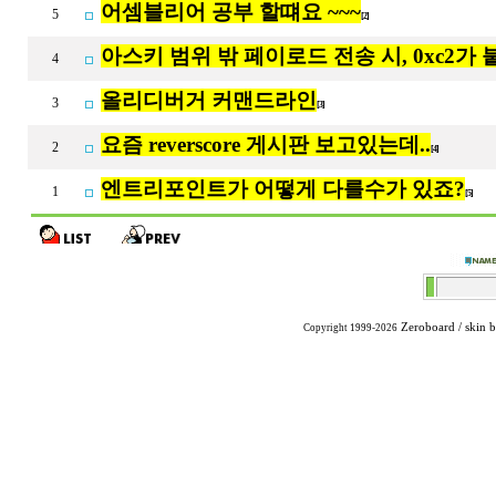
어셈블리어 공부 할떄요 ~~~
5
[2]
아스키 범위 밖 페이로드 전송 시, 0xc2가 
4
올리디버거 커맨드라인
3
[3]
요즘 reverscore 게시판 보고있는데..
2
[4]
엔트리포인트가 어떻게 다를수가 있죠?
1
[5]
Zeroboard
/ skin 
Copyright 1999-2026