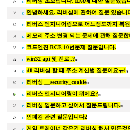
리버싱 초보입니다. IDA에 대한 질문있습
37
안녕하세요. 리버싱에 관하여 질문 있습니다
36
리버스 엔지니어링으로 어느정도까지 복원
35
메모리 주소 변경 되는 문제에 관해 질문합
34
코드엔진 RCE 10번문제 질문입니다.
33
win32 api 및 진로..?
32
[2]
dll 리버싱 할 때 주소 계산법 질문이요ㅠ!
31
[3]
리버싱 __security_cookie
30
[3]
리버스 엔지니어링이 뭐에요?
[3]
리버싱 입문하고 싶어서 질문드립니다.
28
[2]
언패킹 관련 질문입니다2
27
게임 트레이너 같은건 리버싱 해서 만든것
26