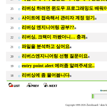
리버싱 하려면 윈도우 프로그래밍도 배워야
25
사이트에 접속해서 관리자 계정 얻기
24
[2]
리버싱 엔지니어링 공부??
23
[3]
리버싱, 크랙미 까봤더니… 충격
22
[1]
파일을 분석하고 싶어요
21
[6]
리버스엔지니어링 선행 질문이요
20
[1]
entry point alert 에러좀 알려주세요..
19
리버싱에 좀 물어봅니다
18
[1]
Zeroboard
/ skin 
Copyright 1999-2026