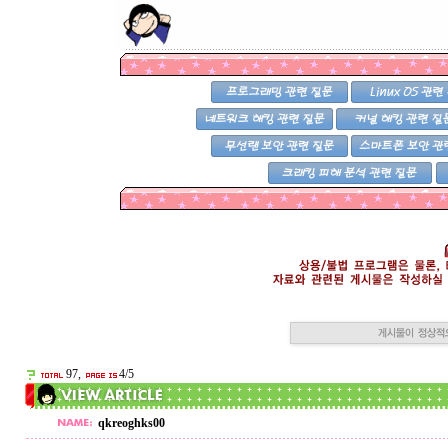
97,
4/5
qkreoghks00