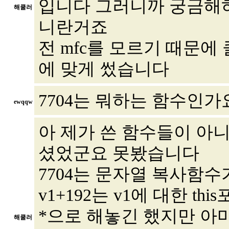
입니다 그러니까 궁금해
해쿨러
니란거죠
전 mfc를 모르기 때문에
에 맞게 썼습니다
7704는 뭐하는 함수인가
ewqqw
아 제가 쓴 함수들이 아니
셨었군요 못봤습니다
7704는 문자열 복사함
v1+192는 v1에 대한 t
*으로 해놓긴 했지만 아마
해쿨러