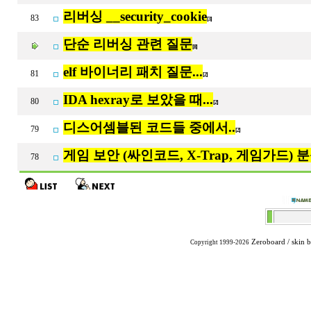
리버싱 __security_cookie
83
[3]
단순 리버싱 관련 질문
[8]
elf 바이너리 패치 질문...
81
[2]
IDA hexray로 보았을 때...
80
[2]
디스어셈블된 코드들 중에서..
79
[2]
게임 보안 (싸인코드, X-Trap, 게임가드)
78
Zeroboard
/ skin 
Copyright 1999-2026