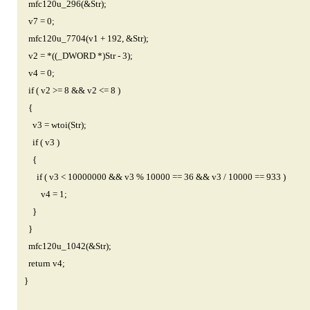
mfc120u_296(&Str);
v7 = 0;
mfc120u_7704(v1 + 192, &Str);
v2 = *((_DWORD *)Str - 3);
v4 = 0;
if ( v2 >= 8 && v2 <= 8 )
{
v3 = wtoi(Str);
if ( v3 )
{
if ( v3 < 10000000 && v3 % 10000 == 36 && v3 / 10000 == 933 )
v4 = 1;
}
}
mfc120u_1042(&Str);
return v4;
}