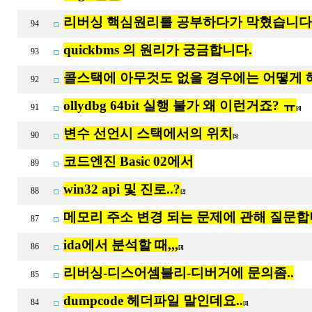
리버싱 핵심원리를 공부하다가 막혔습니다
94
quickbms 의 원리가 궁금합니다.
93
콜스택에 아무것도 없을 경우에는 어떻게 
92
ollydbg 64bit 실행 불가 왜 이런거죠? ㅠ
91
[4]
변수 선언시 스택에서의 위치
90
[5]
코드엔진 Basic 02에서
89
win32 api 및 진로..?
88
[2]
메모리 주소 변경 되는 문제에 관해 질문합
87
ida에서 분석할 때,,,
86
[3]
리버싱-디스어셈블리-디버거에 문의좀..
85
dumpcode 헤더파일 말인데요..
84
[1]