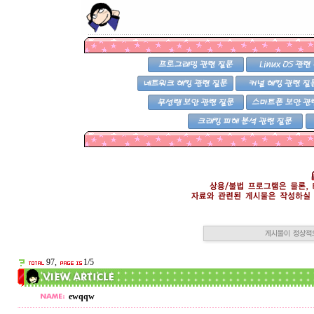
97,
1/5
ewqqw