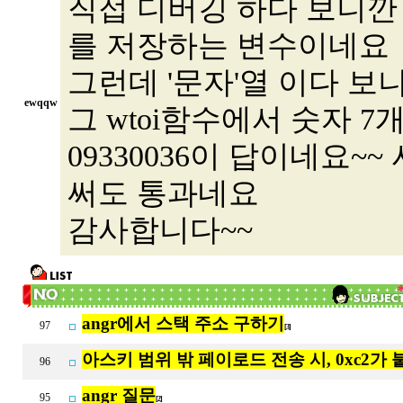
직접 디버깅 하다 보니깐
를 저장하는 변수이네요
그런데 '문자'열 이다 보
ewqqw
그 wtoi함수에서 숫자 
09330036이 답이네요~~
써도 통과네요
감사합니다~~
angr에서 스택 주소 구하기
97
[3]
아스키 범위 밖 페이로드 전송 시, 0xc2가 
96
angr 질문
95
[2]