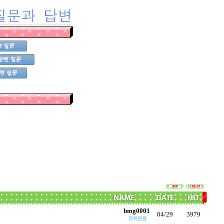
bmg0001
04/29
3979