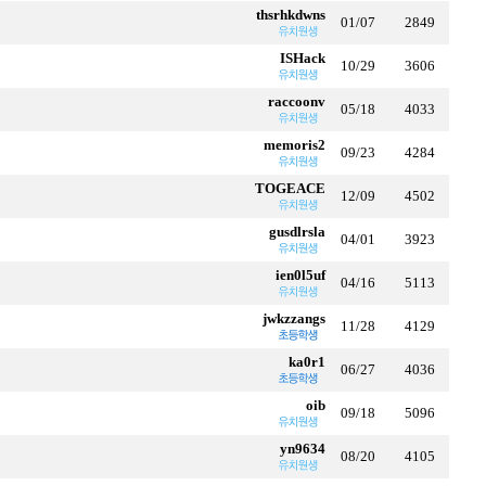
thsrhkdwns
01/07
2849
ISHack
10/29
3606
raccoonv
05/18
4033
memoris2
09/23
4284
TOGEACE
12/09
4502
gusdlrsla
04/01
3923
ien0l5uf
04/16
5113
jwkzzangs
11/28
4129
ka0r1
06/27
4036
oib
09/18
5096
yn9634
08/20
4105