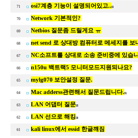
osi7계층 기능이 설명되어있고..
71
[2]
Network 기본적인?
70
Netbios 질문좀 드릴게요 ㅠ
69
net send 로 상대방 컴퓨터로 메세지를 
68
NC소프트를 상대로 소송 준비중에 있습니
67
n150u 백트랙5 모니터모드지원되나요?
66
mylg070 보안설정 질문.
65
Mac adderss관련해서 질문드립니다.
64
[5]
LAN 어댑터 질문
63
[2]
LAN 선으로 해킹
62
[3]
kali linux에서 essid 한글꺠짐
61