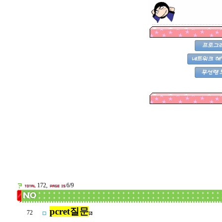
172,
6/9
pcret질문
72
[2]