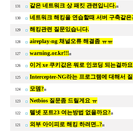
같은 네트워크 상 패킷 관련입니다.
131
[1]
네트워크 해킹을 연습할때 서버 구축같은
130
해킹관련 질문있습니다.
129
aireplay-ng 채널오류 해결좀 ㅠㅠ
128
warning.or.kr!!!
127
[2]
이거 xe 쿠키값은 뭐로 인코딩 되는걸까요
126
Intercepter-NG라는 프로그램에 대해서
125
모뎀?
124
[1]
Netbios 질문좀 드릴게요 ㅠ
123
텔넷 포트23 여는방법 없을까요?
122
[2]
외부 아이피로 해킹 하려면..?
121
[1]