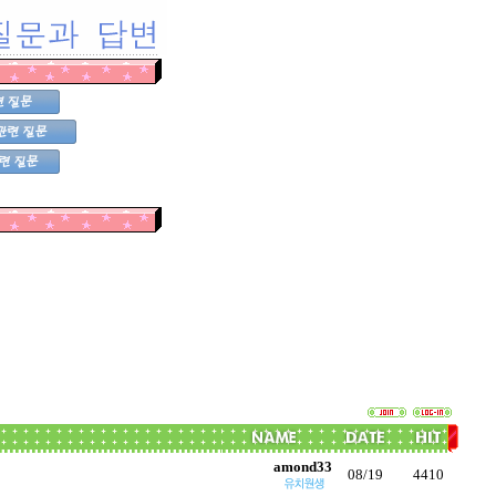
amond33
08/19
4410