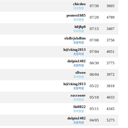
chicdoo
07/30
3605
pentest1685
07/20
4789
h0j8p9
07/15
3407
xkdlrjxkdltm
07/08
3756
h@cking2013
07/04
4951
dolpin1402
06/30
3775
sllwoo
06/04
3972
h@cking2013
05/22
3818
raccoonv
05/18
4033
lhi0822
05/11
4345
dolpin1402
04/05
5275