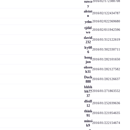
oawa
2016/02/17
2388
708
y
alstnt
2016/02/12
2434
787
n
yelm
2016/02/02
2369
680
tjdid
2016/02/01
1942
596
wo
david
2016/01/31
2122
619
232
lcy60
2016/01/30
2330
711
6
hong
2016/01/28
2101
650
jun
ohseo
2016/01/28
2127
582
h31
Duck
2016/01/28
2126
637
888
bhbh
bh77
2016/01/27
1863
552
37
dfedf
2016/01/25
2039
636
12
think
2016/01/22
1954
635
91
minsi
2016/01/22
2154
674
k9