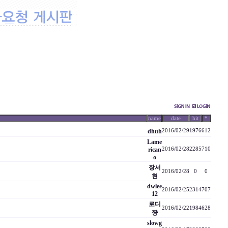
name
date
hit
*
dhuh
2016/02/29
1976
612
Lame
rican
2016/02/28
2285
710
o
장서
2016/02/28
0
0
현
dwlee
2016/02/25
2314
707
12
로디
2016/02/22
1984
628
쨩
slowg