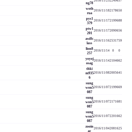
2016/11/25
2249
637
ng78
woth
2016/11/18
2178
650
rua
pys1
2016/11/17
2199
688
379
ptw1
2016/11/17
2090
656
201
asdfc
2016/11/16
2531
759
lass
lion8
2016/11/14
0
0
257
yoyoj
2016/11/14
2104
662
osag
thki
m935
2016/11/08
2005
641
6
sung
won5
2016/11/07
2199
669
087
sung
won5
2016/11/07
2171
681
087
sung
won5
2016/11/07
2201
662
087
zooin
2016/11/04
2081
625
ac