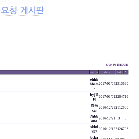
name
date
hit
*
ohhh
hhsta
2017/01/04
2313
630
r
byj11
2017/01/01
2284
716
10
리눅
2016/12/29
2112
630
xer
Nibb
2016/12/21
3
0
ana
skk6
2016/12/12
2426
708
797
bcka