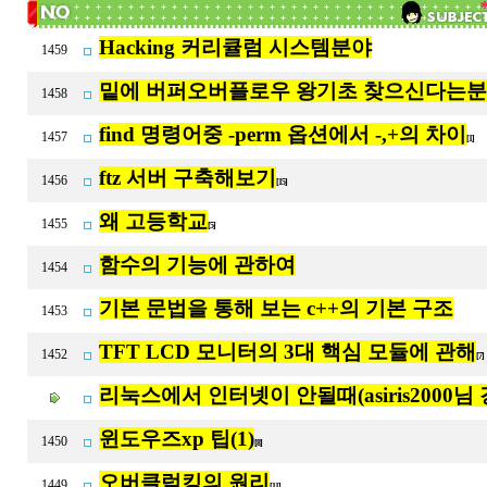
Hacking 커리큘럼 시스템분야
1459
밑에 버퍼오버플로우 왕기초 찾으신다는분
1458
find 명령어중 -perm 옵션에서 -,+의 차이
1457
[1]
ftz 서버 구축해보기
1456
[15]
왜 고등학교
1455
[5]
함수의 기능에 관하여
1454
기본 문법을 통해 보는 c++의 기본 구조
1453
TFT LCD 모니터의 3대 핵심 모듈에 관해
1452
[7
리눅스에서 인터넷이 안될때(asiris2000님 
윈도우즈xp 팁(1)
1450
[8]
오버클럭킹의 원리
1449
[11]