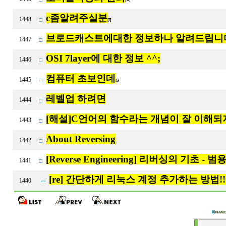
c좀알려주실분
1448
[7]
브로드캐스트에대한 정보하나 알려드립니
1447
OSI 7layer에 대한 정보 ^^;
1446
컴퓨터 초보인데
1445
[5]
레벨업 하려면
1444
[해설]C언어의 함수라는 개념이 잘 이해되
1443
About Reversing
1442
[Reverse Engineering] 리버싱의 기초 - 
1441
[re] 간단하게 리눅스 계정 추가하는 방법!!
1440