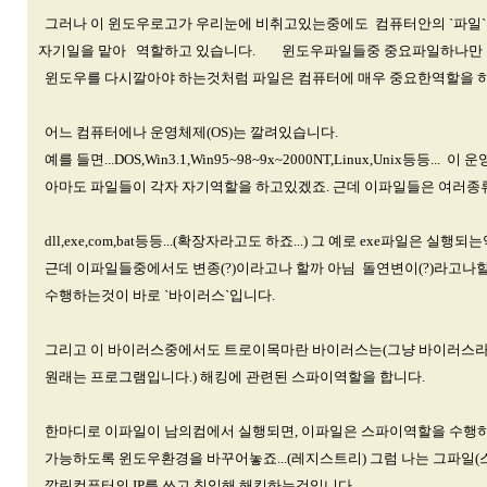
그러나 이 윈도우로고가 우리눈에 비취고있는중에도 컴퓨터안의 `파일
자기일을 맡아 역할하고 있습니다. 윈도우파일들중 중요파일하나만
윈도우를 다시깔아야 하는것처럼 파일은 컴퓨터에 매우 중요한역할을 
어느 컴퓨터에나 운영체제(OS)는 깔려있습니다.
예를 들면...DOS,Win3.1,Win95~98~9x~2000NT,Linux,Unix등등...
아마도 파일들이 각자 자기역할을 하고있겠죠. 근데 이파일들은 여러종
dll,exe,com,bat등등...(확장자라고도 하죠...) 그 예로 exe파일은 실행
근데 이파일들중에서도 변종(?)이라고나 할까 아님 돌연변이(?)라고나
수행하는것이 바로 `바이러스`입니다.
그리고 이 바이러스중에서도 트로이목마란 바이러스는(그냥 바이러스라
원래는 프로그램입니다.) 해킹에 관련된 스파이역할을 합니다.
한마디로 이파일이 남의컴에서 실행되면, 이파일은 스파이역할을 수행하
가능하도록 윈도우환경을 바꾸어놓죠...(레지스트리) 그럼 나는 그파일(
깔린컴퓨터의 IP를 쓰고 침입해 해킹하는것입니다.