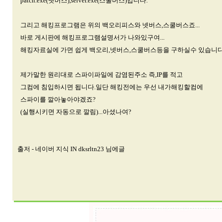
patch.exe(넷버스),server.exe(스쿨버스)입니다.
그리고 해킹프로그램은 위의 백오리피스와 넷버스,스쿨버스죠...
바로 게시판에 해킹프로그램설명서가 나와있구여...
해킹자료실에 가면 쉽게 백오리,넷버스,스쿨버스등을 구하실수 있습니다
제가말한 원리대로 스파이파일에 감염된주소 즉,IP를 적고
그컴에 침입하시면 됩니다.일단 해킹전에는 우선 내가해킹할컴에
스파이를 깔아놓아야겠죠?
(실행시키면 자동으로 깔림)...아셨나여?
출저 - 네이버 지식 IN dksrltn23 님에글