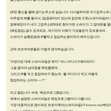
(IP란 통신을 할때 생기는주소와 같습니다. 다시말하자면 자기집주소와 
아주쉽게 예를 들어서, 집(컴퓨터)이 있는데 집안에 도둑(스파이파일)이
잠복해있다가 내가 그집주소(IP)대로 찾아가면 스파이가 그 집대문을 
(해킹침입) 갈수 있게되죠...여기까지 이해가 가셨을런지 모르겠네여...
스파이가 실행된컴에 IP를적고 침입하는원리까지 배우신겁니다.
근데 초보여러분들은 이렇게 생각하실겁니다.
``이런이런 대체 스파이파일은 뭐지? 아니 어디서구해야되지?
그걸 깔아야 남의컴을 해킹할텐데...
그리고 IP를 적고 침입하라구 했는데...뭘 어디다가 적고 어떻게
침입하라는 소리야~~~?!``
라고 말입니다. 바로 `해킹프로그램입니다...`
위에서 설명한 스파이파일은 해킹프로그램마다 다릅니다.
가장 대중적으로 많이퍼진 트로이목마(스파이파일)가 boserve.exe(백오