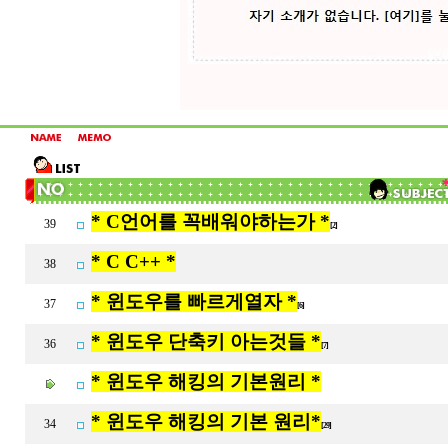
* C언어를 꼭배워야하는가 *
39
[2]
* C C++ *
38
* 윈도우를 빠르게열자 *
37
[6]
* 윈도우 단축키 아는것들 *
36
[7]
* 윈도우 해킹의 기본원리 *
* 윈도우 해킹의 기본 원리*
34
[29]