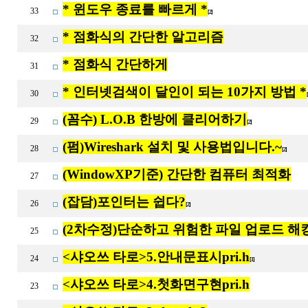
* 윈도우 종료를 빠르게 *
33
[2]
* 점화식의 간단한 알고리즘
32
* 점화식 간단하게
31
* 인터넷검색이 달인이 되는 10가지 방법 *
30
(꼼수) L.O.B 한방에 클리어하기
29
[2]
(펌)Wireshark 설치 및 사용법입니다.~
28
[2]
(WindowXP기준) 간단한 컴퓨터 최적화
27
(잡담)포인터는 쉽다?
26
[2]
(2차수정)단순하고 위험한 파일 업로드 해
25
<샤오쓰 타로>5.안내문표시pri.h
24
[1]
<샤오쓰 타로>4.첫화면구현pri.h
23