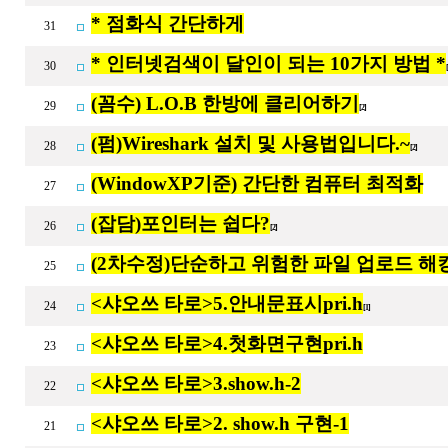
* 점화식 간단하게
31
* 인터넷검색이 달인이 되는 10가지 방법 *
30
(꼼수) L.O.B 한방에 클리어하기
29
[2]
(펌)Wireshark 설치 및 사용법입니다.~
28
[2]
(WindowXP기준) 간단한 컴퓨터 최적화
27
(잡담)포인터는 쉽다?
26
[2]
(2차수정)단순하고 위험한 파일 업로드 해
25
<샤오쓰 타로>5.안내문표시pri.h
24
[1]
<샤오쓰 타로>4.첫화면구현pri.h
23
<샤오쓰 타로>3.show.h-2
22
<샤오쓰 타로>2. show.h 구현-1
21