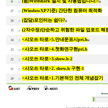
(펌)Wireshark 설치 및 사용법입니다.~
[2]
(WindowXP기준) 간단한 컴퓨터 최적화
27
(잡담)포인터는 쉽다?
26
[2]
(2차수정)단순하고 위험한 파일 업로드 해
25
<샤오쓰 타로>5.안내문표시pri.h
24
[1]
<샤오쓰 타로>4.첫화면구현pri.h
23
<샤오쓰 타로>3.show.h-2
22
<샤오쓰 타로>2. show.h 구현-1
21
<샤오쓰 타로>1.기본적인 전체 개념잡기
20