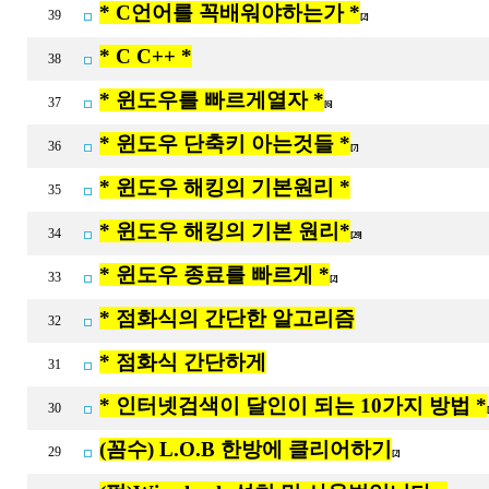
* C언어를 꼭배워야하는가 *
39
[2]
* C C++ *
38
* 윈도우를 빠르게열자 *
37
[6]
* 윈도우 단축키 아는것들 *
36
[7]
* 윈도우 해킹의 기본원리 *
35
* 윈도우 해킹의 기본 원리*
34
[29]
* 윈도우 종료를 빠르게 *
33
[2]
* 점화식의 간단한 알고리즘
32
* 점화식 간단하게
31
* 인터넷검색이 달인이 되는 10가지 방법 *
30
(꼼수) L.O.B 한방에 클리어하기
29
[2]