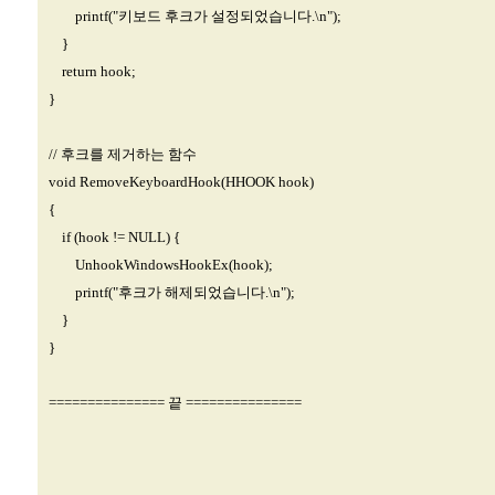
printf("키보드 후크가 설정되었습니다.\n");
}
return hook;
}
// 후크를 제거하는 함수
void RemoveKeyboardHook(HHOOK hook)
{
if (hook != NULL) {
UnhookWindowsHookEx(hook);
printf("후크가 해제되었습니다.\n");
}
}
=============== 끝 ===============