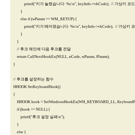
printf("키가 눌렸습니다: %c\n", keyInfo->vkCode); // 가상키 코
}
else if (wParam == WM_KEYUP) {
printf("키가 떼어졌습니다: %c\n", keyInfo->vkCode); // 가상키
}
}
// 후크 체인에 다음 후크를 전달
return CallNextHookEx(NULL, nCode, wParam, lParam);
}
// 후크를 설정하는 함수
HHOOK SetKeyboardHook()
{
HHOOK hook = SetWindowsHookEx(WH_KEYBOARD_LL, KeyboardProc
if (hook == NULL) {
printf("후크 설정 실패\n");
}
else {