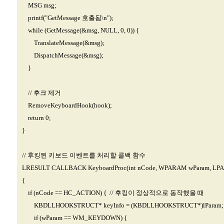
MSG msg;
printf("GetMessage 호출됨\n");
while (GetMessage(&msg, NULL, 0, 0)) {
TranslateMessage(&msg);
DispatchMessage(&msg);
}
// 후크 제거
RemoveKeyboardHook(hook);
return 0;
}
// 후킹된 키보드 이벤트를 처리할 콜백 함수
LRESULT CALLBACK KeyboardProc(int nCode, WPARAM wParam, LPA
{
if (nCode == HC_ACTION) { // 후킹이 정상적으로 동작했을 때
KBDLLHOOKSTRUCT* keyInfo = (KBDLLHOOKSTRUCT*)lParam;
if (wParam == WM_KEYDOWN) {