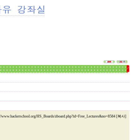
://www.hackerschool.org/HS_Boards/zboard.php?id=Free_Lectures&no=8584 [복사]