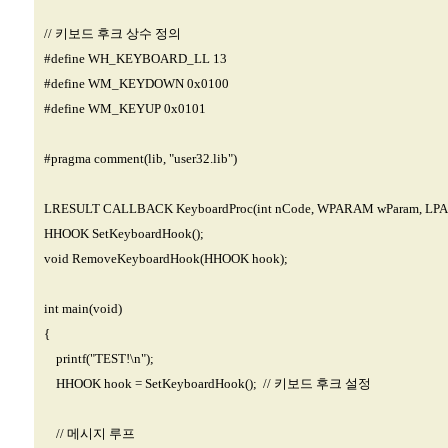
// 키보드 후크 상수 정의
#define WH_KEYBOARD_LL 13
#define WM_KEYDOWN 0x0100
#define WM_KEYUP 0x0101
#pragma comment(lib, "user32.lib")
LRESULT CALLBACK KeyboardProc(int nCode, WPARAM wParam, LPA
HHOOK SetKeyboardHook();
void RemoveKeyboardHook(HHOOK hook);
int main(void)
{
printf("TEST!\n");
HHOOK hook = SetKeyboardHook(); // 키보드 후크 설정
// 메시지 루프