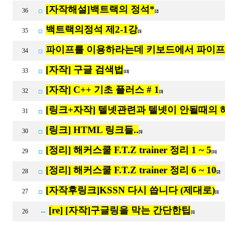
[자작해설]백트랙의 정석*
36
[2]
백트랙의정석 제2-1강
35
[5]
파이프를 이용하라는데 키보드에서 파이프
34
[자작] 구글 검색법
33
[13]
[자작] C++ 기초 플러스 # 1
32
[3]
[링크+자작] 텔넷관련과 텔넷이 안될때의
31
[링크] HTML 링크들..
30
[5]
[정리] 해커스쿨 F.T.Z trainer 정리 1 ~ 5
29
[11]
[정리] 해커스쿨 F.T.Z trainer 정리 6 ~ 10
28
[2]
[자작후링크]KSSN 다시 씁니다 (제대로)
27
[1]
[re] [자작]구글링을 막는 간단한팁
26
[1]