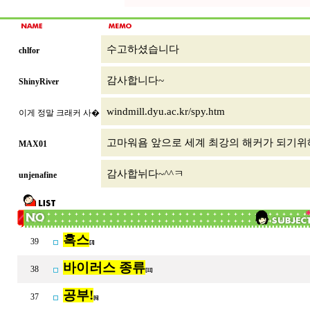
수고하셨습니다
chlfor
감사합니다~
ShinyRiver
windmill.dyu.ac.kr/spy.htm
이게 정말 크래커 사�
고마워욤 앞으로 세계 최강의 해커가 되기위
MAX01
감사합뉘다~^^ㅋ
unjenafine
혹스
39
[3]
바이러스 종류
38
[11]
공부!
37
[6]