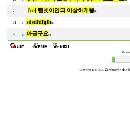
[re] 텔넷이안되 이상하게뜸
22
[1]
sdsdfdfgfh
21
[4]
아글구요
20
[3]
Zeroboard
/ skin 
Copyright 1999-2026