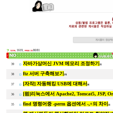
1619,
80/81
자바가상머신 JVM 메모리 조정하기
39
[1]
ftz 서버 구축해보기
38
[15]
[자작] 자동해킹 USB에 대해서
37
[4]
[펌]리눅스에서 Apache2, Tomcat5, JSP, O
36
find 명령어중 -perm 옵션에서 -,+의 차이
35
[1]