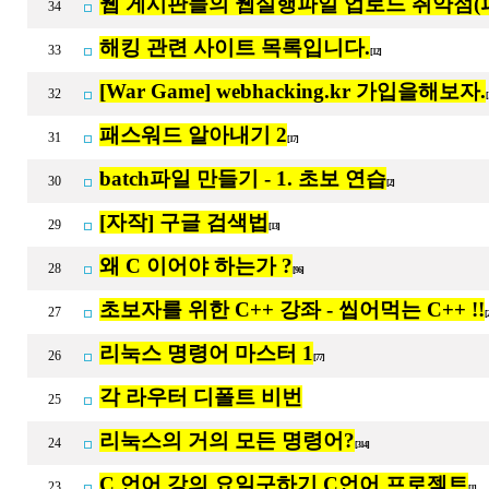
웹 게시판들의 웹실행파일 업로드 취약점(
34
해킹 관련 사이트 목록입니다.
33
[12]
[War Game] webhacking.kr 가입을해보자.
32
[
패스워드 알아내기 2
31
[17]
batch파일 만들기 - 1. 초보 연습
30
[2]
[자작] 구글 검색법
29
[13]
왜 C 이어야 하는가 ?
28
[96]
초보자를 위한 C++ 강좌 - 씹어먹는 C++ !!
27
[
리눅스 명령어 마스터 1
26
[77]
각 라우터 디폴트 비번
25
리눅스의 거의 모든 명령어?
24
[314]
C 언어 강의 요일구하기 C언어 프로젝트
23
[1]