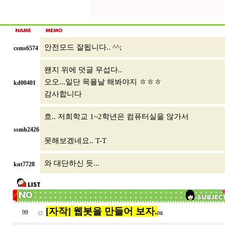
안전모드 잘됩니다.. ^^;
csms6574
왠지 위에 덧글 무섭다..
오오...일단 목욜날 해봐야지 ㅎㅎㅎ
kd00401
감사합니다
흐.. 저희학교 1~2학년은 컴퓨터실을 않가서
ssmh2426
못해보겠네요.. T-T
와 대단하신 듯...
kut7728
[자작] 웹봇을 만들어 보자.
99
[11]