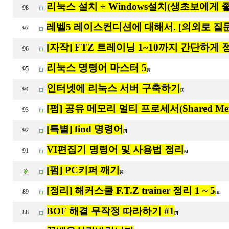
리눅스 설치 + Windows설치(생초보에게 좋
98
레벨5 레이스컨디션에 대해서. [의외로 질문
97
[자작] FTZ 트레이닝 1~10까지 간단하게 
96
리눅스 명령어 마스터 5
95
[8]
인터넷에 리눅스 서버 구축하기
94
[1]
[펌] 공유 메모리 멀티 프로세서(Shared Memory
93
[특별] find 명령어
92
[7]
VI편집기 명령어 및 사용법 정리
91
[6]
[펌] PC키퍼 깨기
[4]
[정리] 해커스쿨 F.T.Z trainer 정리 1 ~ 5
89
[11]
BOF 해결 무작정 따라하기 #1
88
[7]