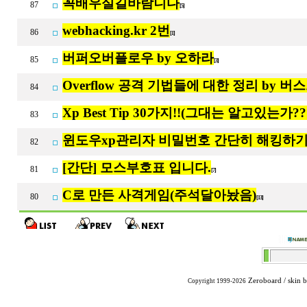
꼭배우실길바람니다
87
[5]
webhacking.kr 2번
86
[1]
버퍼오버플로우 by 오하라
85
[3]
Overflow 공격 기법들에 대한 정리 by 버
84
Xp Best Tip 30가지!!(그대는 알고있는가??
83
윈도우xp관리자 비밀번호 간단히 해킹하기
82
[간단] 모스부호표 입니다.
81
[7]
C로 만든 사격게임(주석달아놨음)
80
[13]
Zeroboard
/ skin 
Copyright 1999-2026