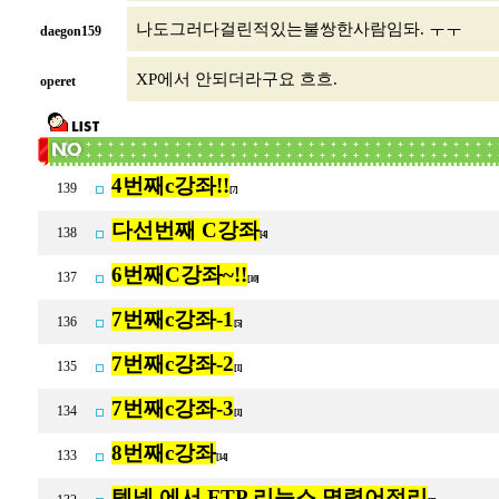
나도그러다걸린적있는불쌍한사람임돠. ㅜㅜ
daegon159
XP에서 안되더라구요 흐흐.
operet
4번째c강좌!!
139
[7]
다선번째 C강좌
138
[4]
6번째C강좌~!!
137
[10]
7번째c강좌-1
136
[5]
7번째c강좌-2
135
[1]
7번째c강좌-3
134
[1]
8번째c강좌
133
[14]
텔넷 에서 FTP 리눅스 명령어정리