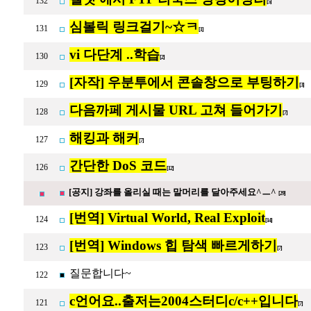
132
[5]
심볼릭 링크걸기~☆ㅋ
131
[1]
vi 다단계 ..학습
130
[2]
[자작] 우분투에서 콘솔창으로 부팅하기
129
[3]
다음까페 게시물 URL 고쳐 들어가기
128
[7]
해킹과 해커
127
[7]
간단한 DoS 코드
126
[12]
[공지] 강좌를 올리실 때는 말머리를 달아주세요^ㅡ^
[29]
[번역] Virtual World, Real Exploit
124
[14]
[번역] Windows 힙 탐색 빠르게하기
123
[7]
질문합니다~
122
c언어요..출저는2004스터디c/c++입니다
121
[7]