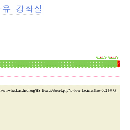
p://www.hackerschool.org/HS_Boards/zboard.php?id=Free_Lectures&no=502 [복사]