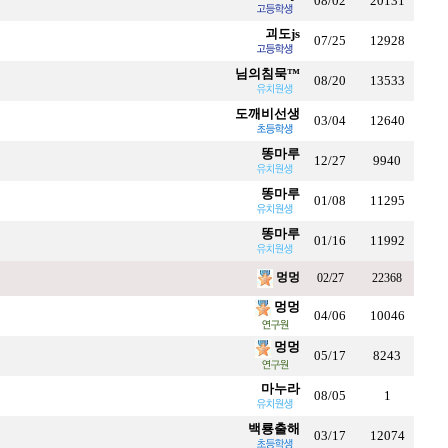
08/02
20131
괴도js
07/25
12928
님의침묵™
08/20
13533
도깨비선생
03/04
12640
똥마루
12/27
9940
똥마루
01/08
11295
똥마루
01/16
11992
멍멍
02/27
22368
멍멍
04/06
10046
멍멍
05/17
8243
마누라
08/05
1
백룡출해
03/17
12074