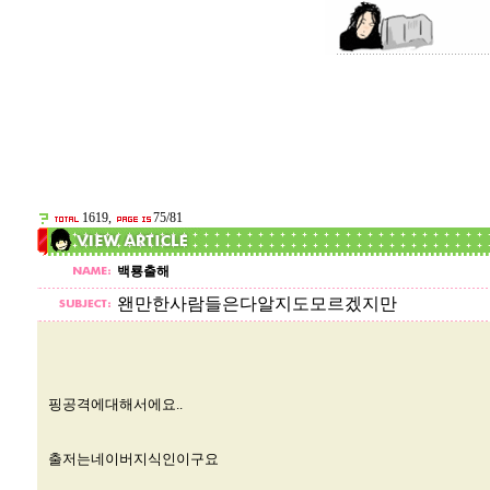
1619,
75/81
백룡출해
왠만한사람들은다알지도모르겠지만
핑공격에대해서에요..
출저는네이버지식인이구요