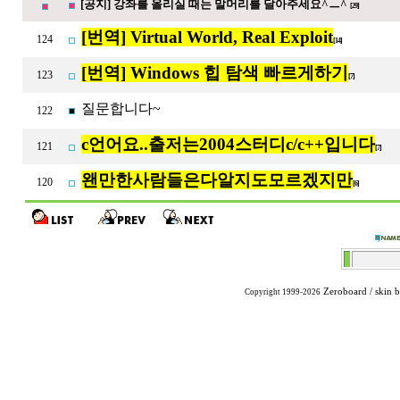
[공지] 강좌를 올리실 때는 말머리를 달아주세요^ㅡ^
[29]
[번역] Virtual World, Real Exploit
124
[14]
[번역] Windows 힙 탐색 빠르게하기
123
[7]
질문합니다~
122
c언어요..출저는2004스터디c/c++입니다
121
[7]
왠만한사람들은다알지도모르겠지만
120
[6]
Zeroboard
/ skin 
Copyright 1999-2026