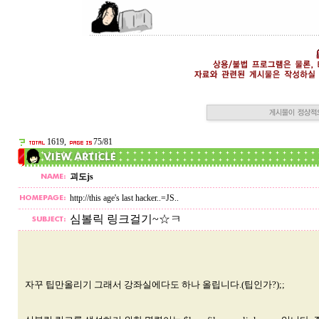
1619,
75/81
괴도js
http://this age's last hacker..=JS..
심볼릭 링크걸기~☆ㅋ
자꾸 팁만올리기 그래서 강좌실에다도 하나 올립니다.(팁인가?);;