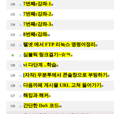
7번째c강좌-1
136
[5]
7번째c강좌-2
135
[1]
7번째c강좌-3
134
[1]
8번째c강좌
133
[14]
텔넷 에서 FTP 리눅스 명령어정리
132
[5]
심볼릭 링크걸기~☆ㅋ
[1]
vi 다단계 ..학습
130
[2]
[자작] 우분투에서 콘솔창으로 부팅하기
129
[3]
다음까페 게시물 URL 고쳐 들어가기
128
[7]
해킹과 해커
127
[7]
간단한 DoS 코드
126
[12]