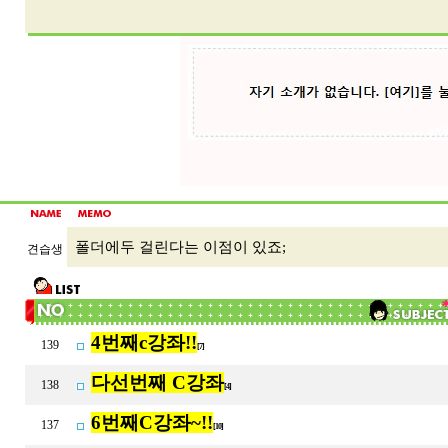
폴더에두 걸린다는 이점이 있죠;
견습생
4번째c강좌!!
139
[7]
다선번째 C강좌
138
[4]
6번째C강좌~!!
137
[10]