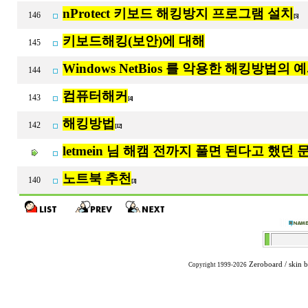
nProtect 키보드 해킹방지 프로그램 설치
146
[5]
키보드해킹(보안)에 대해
145
Windows NetBios 를 악용한 해킹방법의
144
컴퓨터해커
143
[4]
해킹방법
142
[12]
letmein 님 해캠 전까지 풀면 된다고 했던
노트북 추천
140
[3]
Zeroboard
/ skin 
Copyright 1999-2026