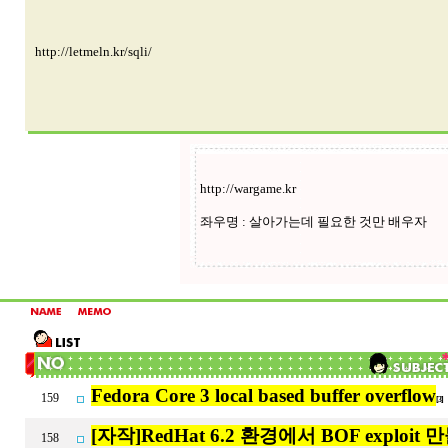
http://letmeln.kr/sqli/
Fedora Core 3 local based buffer overflow
159
[3]
[자작]RedHat 6.2 환경에서 BOF exploit 만들
158