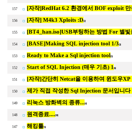
[자작]RedHat 6.2 환경에서 BOF exploit 
157
[자작] M4k3 Xploits :D
156
[2]
[BT4_han.iso]USB부팅하는 방법 For 
155
[BASE]Making SQL injection tool 1/3
154
[3]
Ready to Make a Sql injection tool
153
[5]
Start of SQL Injection (매우 기초) 1
152
[6]
[자작]간단히 Netcat을 이용하여 윈도우X
151
제가 직접 작성한 Sql Injection 문서입니다 
150
리눅스 방화벽의 종류...
149
[4]
원격종료....
148
[39]
해킹툴
147
[5]