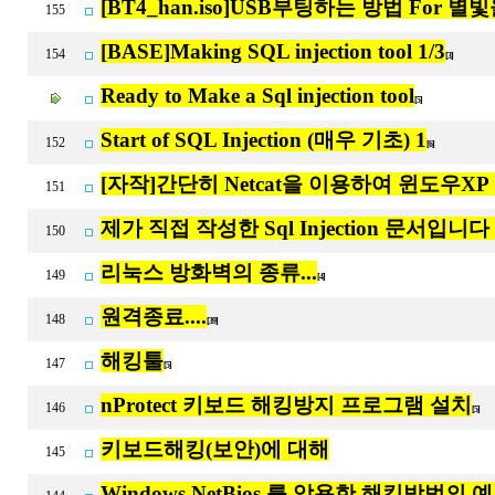
[BT4_han.iso]USB부팅하는 방법 For 
155
[BASE]Making SQL injection tool 1/3
154
[3]
Ready to Make a Sql injection tool
[5]
Start of SQL Injection (매우 기초) 1
152
[6]
[자작]간단히 Netcat을 이용하여 윈도우X
151
제가 직접 작성한 Sql Injection 문서입니다 
150
리눅스 방화벽의 종류...
149
[4]
원격종료....
148
[39]
해킹툴
147
[5]
nProtect 키보드 해킹방지 프로그램 설치
146
[5]
키보드해킹(보안)에 대해
145
Windows NetBios 를 악용한 해킹방법의