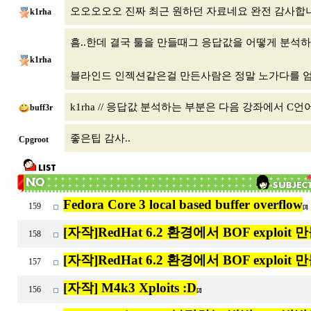
오오오오오 진짜 최근 원하던 자료네요 완전 감사합
k1rha
흠..한데 결국 툴을 만들때그 응답값을 어떻게 분석하
k1rha
블라인드 인젝션같은걸 만든사람은 정말 노가다를 
k1rha // 응답값 분석하는 부분은 다음 강좌에서 
buff3r
좋은팁 감사..
Cpgroot
Fedora Core 3 local based buffer overflow
159
[3]
[자작]RedHat 6.2 환경에서 BOF exploit 만들
158
[자작]RedHat 6.2 환경에서 BOF exploit 
157
[자작] M4k3 Xploits :D
156
[2]