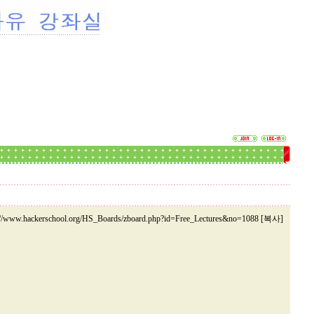
://www.hackerschool.org/HS_Boards/zboard.php?id=Free_Lectures&no=1088 [복사]