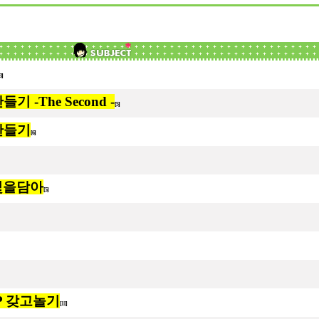
[3]
들기 -The Second -
[5]
 만들기
[6]
별빛을담아
[5]
XP 갖고놀기
[11]