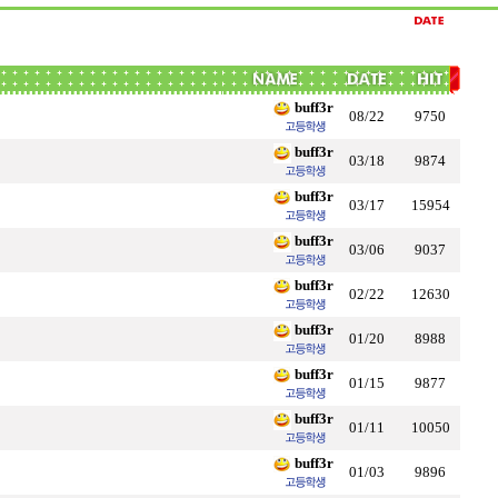
buff3r
08/22
9750
buff3r
03/18
9874
buff3r
03/17
15954
buff3r
03/06
9037
buff3r
02/22
12630
buff3r
01/20
8988
buff3r
01/15
9877
buff3r
01/11
10050
buff3r
01/03
9896