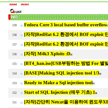
Fedora Core 3 local based buffer overflow
159
[자작]RedHat 6.2 환경에서 BOF exploit 만
158
[자작]RedHat 6.2 환경에서 BOF exploit
157
[자작] M4k3 Xploits :D
156
[2]
[BT4_han.iso]USB부팅하는 방법 For 
155
[BASE]Making SQL injection tool 1/3
154
[3]
Ready to Make a Sql injection tool
153
[5]
Start of SQL Injection (매우 기초) 1
152
[6]
[자작]간단히 Netcat을 이용하여 윈도우
151